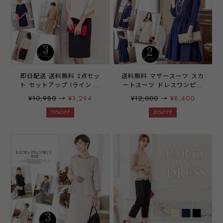
即日配送 送料無料 2点セッ
送料無料 マザースーツ スカ
ト セットアップ Iライン パ
ートスーツ ドレスワンピー
ーティードレス ドレス スカ
ス ツィード 入園入学 卒園
¥10,980
→
¥3,294
¥12,000
→
¥8,400
ート ドップス ミディアムド
式 卒業式 セレモニー ワン
レス 袖有り 膝丈 結婚式 二
ピース レディース ママ 大
70%OFF
30%OFF
次会 披露宴 パーティー 冠
きいサイズ お呼ばれ ドレス
婚葬祭 七五三 入学式 卒業
44zdp ベージュ ネイビー S
式 参観日 学校 ブライダル
M L XL 2XL
通勤 オフィス レディース
20代 30代 40代 50代 大き
いサイズ お呼ばれ
emile0082 77bxc【アウトレ
ット】