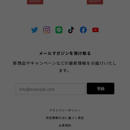
ツ ジャケット セットアップ
ィアムドレス フレアレース
70%OFF
82%OFF
アンサンブル 半袖ワンピー
袖 袖有り 膝丈 結婚式 二次
ス タイト ペプラム ノーカ
会 披露宴 パーティー ブラ
ラー セレモニー 入学式 卒
イダル 通勤 オフィス レデ
業式 授業参観 お受験 喪服
ィース 20代 30代 40代 大
グレー ブラック S M L LL
きいサイズ お呼ばれ
3L XL XXL 大きいサイズ
emile0079 yymuu【訳あ
emile0199【アウトレット】
り】
メールマガジンを受け取る
新商品やキャンペーンなどの最新情報をお届けいたし
ます。
登録
プライバシーポリシー
特定商取引法に基づく表記
会員規約