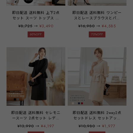
即日配送 送料無料 上下2点
即日配送 送料無料 ワンピー
セット スーツ トップス ス
スとレースブラウスとパン
カート 通勤 入学式 卒業式
ツの3点セット セットアッ
¥8,725
→
¥3,490
¥16,980
→
¥4,585
入園式 卒園式 結婚式 喪服
プ スカート ワンピース ひ
お通夜 ワンピース レディー
ざ下 ブラウス カットソー
60%OFF
73%OFF
ス ママ 大きいサイズ お呼
七分袖 レース パンツ 九分
ばれ ドレス emile0282【ア
丈 結婚式 パーティー パー
ウトレット】
ティードレス
emile0181【アウトレット】
即日配送 送料無料 セレモニ
即日配送 送料無料 2way2点
ースーツ 2点セット レディ
セットドレス セットアップ
ースフォーマル フォーマル
上下セット パーティードレ
¥13,990
→
¥4,197
¥10,980
→
¥1,977
ワンピース フォーマルスー
ス ドレス ワンピース ミデ