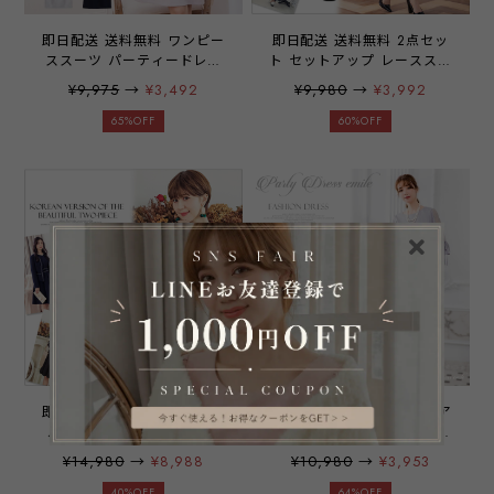
即日配送 送料無料 ワンピー
即日配送 送料無料 2点セッ
ススーツ パーティードレス
ト セットアップ レーススカ
ミディアムドレス 七分丈 袖
ート 今季人気のブラウス パ
¥9,975
→
¥3,492
¥9,980
→
¥3,992
有り 膝丈 オールシーズン
ーティードレス ドレスワン
結婚式 二次会 披露宴 冠婚
ピース ロングドレス レース
65%OFF
60%OFF
葬祭 入学式 入園式 卒業式
スカート 袖あり ふんわり
卒園式 葬式 お通夜 オフィ
結婚式 二次会 披露宴 謝恩
ス OL スーツ パーティー ワ
会 デート ワンピース レデ
ンピース ミセス レディース
ィース 大きいサイズ お呼ば
20代 30代 40代
れ ドレス emile0068
emile0069【アウトレット】
yymma【アウトレット】
即日配送 送料無料 フォーマ
即日配送 送料無料 セットア
ル2点セット セットアップ
ップAラインドレス 2点セッ
上下セット Aライン ワンピ
ト パーティードレス ドレス
¥14,980
→
¥8,988
¥10,980
→
¥3,953
ース ノーカラージャケット
セットアップ 上下セット ス
パーティードレス ドレス ス
カート ミディアムドレス リ
40%OFF
64%OFF