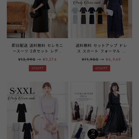
レット】
即日配送 送料無料 セレモニ
送料無料 セットアップ ドレ
ースーツ 2点セット レディ
ス スカート フォーマル レ
ースフォーマル フォーマル
ディース ミモレ丈 入学式
¥13,990
→
¥9,374
¥11,980
→
¥6,949
ワンピース フォーマルスー
卒業式 着回し デザイン 2点
ツ ジャケット セットアップ
セット ブラウス レース セ
33%OFF
42%OFF
アンサンブル 半袖ワンピー
レモニースーツ 母 ママ セ
ス タイト ペプラム ノーカ
ットアップ emile0349
ラー セレモニー 入学式 卒
業式 授業参観 お受験 喪服
グレー ブラック S M L LL
3L XL XXL 大きいサイズ
emile0199