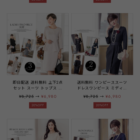
ーツ パイピング 結婚式 二
ボン 袖有り 膝丈 結婚式 二
次会 披露宴 謝恩会 食事会
次会 披露宴 パーティー ブ
入学式 卒園式 参観日 学校
ライダル レディース 20代
行事 パーティ パーティー
30代 40代 大きいサイズ お
ブライダル 通勤 オフィス
呼ばれ 44pz2
レディース 20代 30代 40代
emile0132【アウトレット】
大きいサイズ お呼ばれ ネイ
ビー アプリコット ブラック
S M L XL XXL emile0089
77bvx
即日配送 送料無料 上下2点
送料無料 ワンピーススーツ
セット スーツ トップス ス
ドレスワンピース ミディア
カート 通勤 入学式 卒業式
ム ブラックフォーマル スー
¥8,725
→
¥6,980
¥8,725
→
¥6,980
入園式 卒園式 結婚式 喪服
ツ ポケット 結婚式 二次会
お通夜 ワンピース レディー
入学式 卒業式 ワンピース
20%OFF
20%OFF
ス ママ 大きいサイズ お呼
レディース ママ 大きいサイ
ばれ ドレス emile0282
ズ お呼ばれ ドレス 44zd4
sd karoku