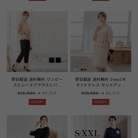
ンプル きれいめ かっこいい
式 卒業式 入園式 卒園式 学
エレガント 大人 ママ オフ
校行事 スーツ パーティー
ィス 20代 30代 40代 卒業
ミセス レディース 20代 30
式 入学式 卒園式 入園式
代 40代 大きいサイズ 着痩
emile0355
せ 体型カバー お呼ばれ ド
レス emile0044
即日配送 送料無料 ワンピー
即日配送 送料無料 2way2点
スとレースブラウスとパン
セットドレス セットアップ
ツの3点セット セットアッ
上下セット パーティードレ
¥16,980
→
¥9,339
¥10,980
→
¥3,514
プ スカート ワンピース ひ
ス ドレス ワンピース ミデ
ざ下 ブラウス カットソー
ィアムドレス フレアレース
45%OFF
68%OFF
七分袖 レース パンツ 九分
袖 袖有り 膝丈 結婚式 二次
丈 結婚式 パーティー パー
会 披露宴 パーティー ブラ
ティードレス emile0181
イダル 通勤 オフィス レデ
ィース 20代 30代 40代 大
きいサイズ お呼ばれ
emile0079 yymuu【アウト