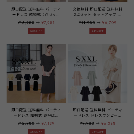
即日配送 送料無料 パーティ
交換無料 即日配送 送料無料
ードレス 結婚式 2点セット
2点セット セットアップ ケ
カーディガン ワンピース ド
ープ型ブラウス ワンピース
¥16,980
→
¥7,981
¥11,980
→
¥6,709
レス 大きいサイズ有 20代
パーティードレス 上下セッ
30代 40代 パーティドレス
ト 袖有り スカート 結婚式
53%OFF
44%OFF
ミディアム ミディアムドレ
二次会 披露宴 入学式 入園
ス 膝丈 ママ フォーマル レ
式 卒園式 卒業式 七五三 参
ディース 二次会 演奏会 謝
観日 冠婚葬祭 パーティー
恩会 同窓会 レース
ブライダル ウェディング OL
emile0150
オフィス ワンピース ミセス
レディース 20代 30代 40代
大きいサイズ お呼ばれ ドレ
ス emile0342
即日配送 送料無料 パーティ
即日配送 送料無料 パーティ
ードレス 結婚式 お呼ばれ
ードレス ドレスワンピース
ドレス レディース セットア
ミディアムドレス レース 袖
¥12,980
→
¥7,139
¥9,980
→
¥6,388
ップ ブラウス スカート 七
有り 膝丈 オールシーズン
分袖 膝下 大きいサイズ シ
結婚式 二次会 披露宴 入学
45%OFF
36%OFF