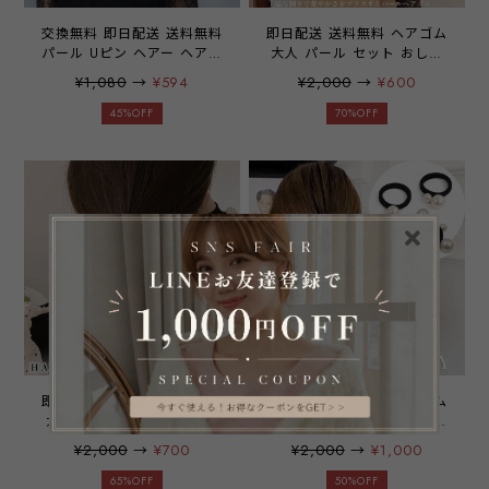
交換無料 即日配送 送料無料
即日配送 送料無料 ヘアゴム
パール Uピン ヘアー ヘアア
大人 パール セット おしゃ
クセサリー 髪飾り クリーム
れ かわいい 大人っぽい 大
¥1,080
→
¥594
¥2,000
→
¥600
結婚式 ウェディング パーテ
人 キッズ 子供 小学生 女の
ィー 二次会 披露宴 ブライ
子 女児 可愛い お揃い プレ
45%OFF
70%OFF
ダル小物 ウェディング小物
ゼント ブランド 高級 結婚
前撮り 和装 着物 浴衣
式 お呼ばれ 入学式 卒園式
emile0404
髪ゴム 人気 ランキング ポ
ニーテール ギフト
emile0343
即日配送 送料無料 ヘアゴム
即日配送 送料無料 ヘアゴム
大人 パール セット おしゃ
パール 3個セット 大人 キッ
れ かわいい 大人っぽい 大
ズ 子供 パールゴム 大人っ
¥2,000
→
¥700
¥2,000
→
¥1,000
人 キッズ 子供 小学生 女の
ぽい おしゃれ かわいい 大
子 女児 可愛い お揃い プレ
人可愛い ヘアゴム 小学生
65%OFF
50%OFF