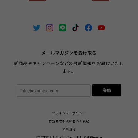
ゼント ブランド 高級 結婚
人気 跡がつきにくい よく
式 お呼ばれ 入学式 卒園式
伸びる 痛くない クリスマス
髪ゴム 人気 ランキング ポ
プレゼント 結婚式 お呼ばれ
ニーテール ギフト
emile0311
emile0292
メールマガジンを受け取る
新商品やキャンペーンなどの最新情報をお届けいたし
ます。
登録
プライバシーポリシー
特定商取引法に基づく表記
会員規約
COPYRIGHT © パーティードレス通販emile