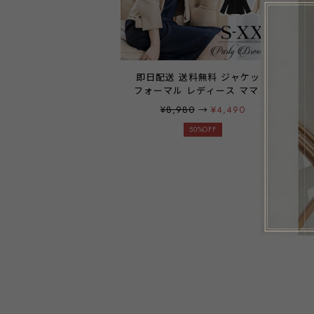
即日配送 送料無料 ジャケット
フォーマル レディース ママ 母
ボレロ 結婚式 長袖 パーティー
¥8,980
→
¥4,490
大きいサイズ ノーカラー 羽織
お呼ばれ 七分袖 7分袖 レディー
50%OFF
ス 春 夏 秋 冬 体型カバー
emile0219