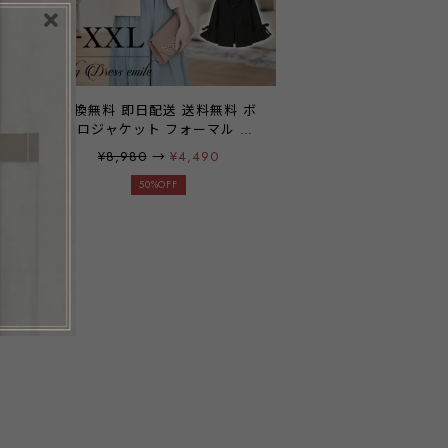
交換無料 即日配送 送料無料 ボ
ボ
レロジャケット フォーマル レ
パ
ディース ママ 母 ボレロ ジャケ
¥8,980
→
¥4,490
ット 結婚式 長袖 パーティー 大
分
きいサイズ ノーカラー 羽織 お
50%OFF
型
呼ばれ 七分袖 7分袖 レディース
春 夏 秋 冬 体型カバー
emile0345