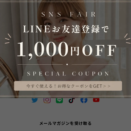
交換無料 即日配送 送料無料 ボ
送料無料 ボレロジャケット フ
レロ 結婚式 パーティードレス
ォーマル レディース ママ 母 
ジャケット 大きいサイズ レデ
レロ ジャケット 結婚式 長袖 
¥8,980
→
¥4,490
¥8,980
→
¥5,388
ィース フォーマル ドレス 長袖
ーティー 大きいサイズ ノーカ
セレモニー 冠婚葬祭 お呼ばれ
50%OFF
ラー 羽織 お呼ばれ 七分袖 7
40%OFF
フォーマルドレス 透けない ア
袖 レディース 春 夏 秋 冬 体
ウター 冷房対策 体形カバー パ
カバー emile0344
ーティー カーディガン 入学式
20代 30代 40代 50代 60代 母
ミセス 冬 秋 春 夏 emile0371
メールマガジンを受け取る