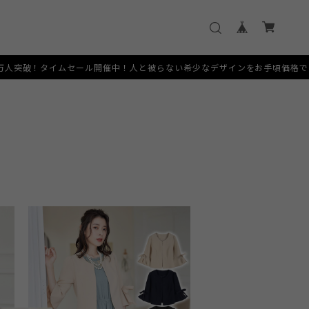
突破！タイムセール開催中！人と被らない希少なデザインをお手頃価格でご提供いた