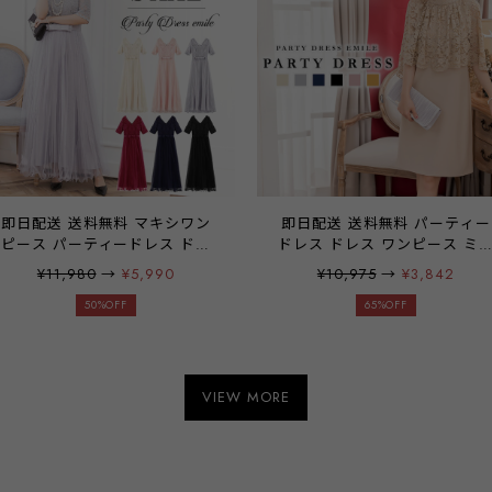
代 大きいサイズ お呼ばれ
emile0061
即日配送 送料無料 マキシワン
即日配送 送料無料 パーティー
ピース パーティードレス ドレ
ドレス ドレス ワンピース ミ
ス ワンピース ロングドレス レ
ィアムドレス お呼ばれドレス
¥11,980
→
¥5,990
¥10,975
→
¥3,842
ース 袖有り ミモレ丈 結婚式 二
レース シフォン 袖有り 膝丈 
次会 披露宴 謝恩会 パーティ パ
50%OFF
婚式 二次会 披露宴 謝恩会 パ
65%OFF
ーティー ブライダル レディー
ティー ブライダル 通勤 オフ
ス 20代 30代 40代 大きいサイ
ス レディース 20代 30代 40
ズ お呼ばれ emile0024
大きいサイズ お呼ばれ
emile0016【アウトレット】
VIEW MORE