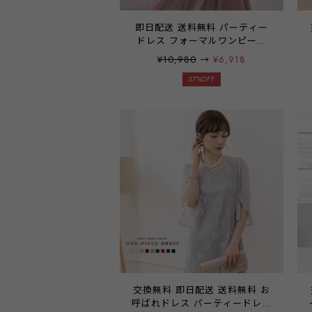
即日配送 送料無料 パーティー
ドレス フォーマルワンピース
フォーマルドレス ドレス 披露
¥10,980
→
¥6,918
宴 結婚式 二次会 入学式 卒業式
食事会 レース 五分袖 チューリ
37%OFF
ップスリーブ シフォン 総レー
ス ワンピース 大きいサイズ フ
レア ネイビー グレー グレーパ
ープル グレーブルー ブラック
マスタード emile0218
交換無料 即日配送 送料無料 お
呼ばれドレス パーティードレス