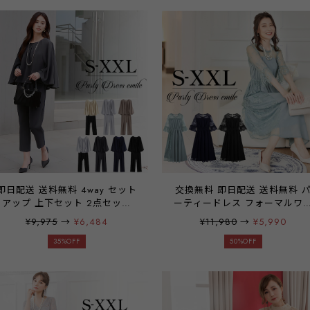
ンピース ロング丈 ロング セッ
いサイズ お呼ばれ ドレス k-
トアップ風 S M L XL XXL
yymmm emile0008
emile0330
即日配送 送料無料 4way セット
交換無料 即日配送 送料無料 
アップ 上下セット 2点セット
ーティードレス フォーマルワ
パンツドレス パンツスーツ パ
ピース フォーマルドレス 披露
¥9,975
→
¥6,484
¥11,980
→
¥5,990
ーティードレス ドレス スーツ
宴 結婚式 二次会 レース 袖つ
シフォン 袖有り ケープ フレア
35%OFF
長袖 七分袖 レース袖 フレア
50%OFF
ノースリーブ 結婚式 二次会 披
ンピース ロング丈 ロング ウ
露宴 謝恩会 食事会 入学式 卒園
ストゴム ベルスリーブ レース
式 参観日 学校行事 パーティ パ
切り替え シアー 透け感
ーティー ブライダル 通勤 オフ
emile0193
ィス レディース 20代 30代 40