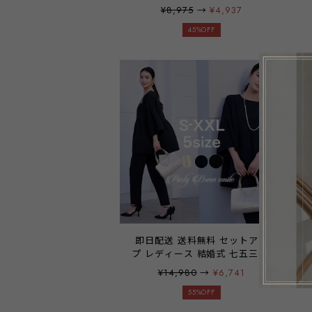
ドレス ワンピース ミディアム
¥8,975
→
¥4,937
ドレス レース シフォン 袖有り
膝丈 お呼ばれドレス 結婚式 二
45%OFF
次会 披露宴 謝恩会 パーティ パ
ーティー ブライダル 通勤 オフ
ィス レディース 20代 30代 40
代 大きいサイズ お呼ばれ 雑誌
掲載商品 emile0017 77h55
即日配送 送料無料 セットアッ
プ レディース 結婚式 七五三 マ
マスーツ パンツスーツ セレモ
¥14,980
→
¥6,741
ニースーツ ティアード カジュ
アル パンツドレス 大きいサイ
55%OFF
ズ おしゃれ 秋冬 パンツ きれい