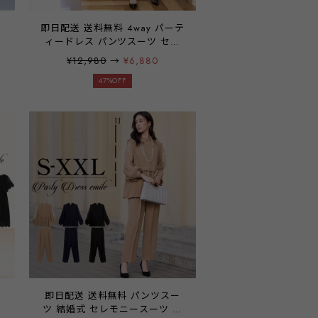
即日配送 送料無料 4way パーテ
ィードレス パンツスーツ セッ
トアップ 上下セット 3点セット
¥12,980
→
¥6,880
パンツドレス ドレス スーツ レ
ース 袖有り 袖なし ケープ フレ
47%OFF
ア ノースリーブ 結婚式 二次会
披露宴 謝恩会 食事会 入学式 卒
園式 参観日 学校行事 パーティ
パーティー 通勤 オフィス レデ
ィース 20代 30代 40代 大きい
サイズ お呼ばれ emile0114
即日配送 送料無料 パンツスー
ツ 結婚式 セレモニースーツ 七