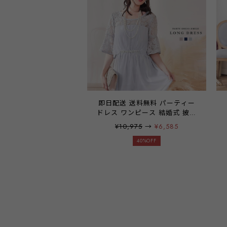
emile0206
即日配送 送料無料 パーティー
ドレス ワンピース 結婚式 披露
宴 二次会 レース袖 袖あり 五分
¥10,975
→
¥6,585
袖 Aライン フレアワンピース
シフォン ウエストマーク パー
40%OFF
ル ミモレ丈 ティアドロップ開
き 裏地あり コンシールファス
ナー フェミニン ラベンダー ネ
イビー グレー emile0210