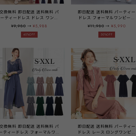
交換無料 即日配送 送料無料 パ
即日配送 送料無料 パーティー
ーティードレス ドレス ワンピ
ドレス フォーマルワンピース
ース ロングドレス レース シフ
フォーマルドレス ドレス 披露
¥9,980
→
¥5,988
¥11,980
→
¥5,990
ォン フリル 袖有り マキシ丈 お
宴 結婚式 二次会 レース 長袖
呼ばれドレス 結婚式 二次会 披
40%OFF
七分袖 チューリップスリーブ
50%OFF
露宴 謝恩会 演奏会 発表会 パー
シフォン 総レース ワンピース
ティ パーティー ブライダル レ
大きいサイズ フレア ネイビー
ディース 20代 30代 40代 大き
グレー グレーパープル オリー
いサイズ 体型カバー お呼ばれ
ブグリーン emile0185
emile0051
交換無料 即日配送 送料無料 パ
即日配送 送料無料 パーティー
ーティードレス フォーマルワン
ドレス レース ロングワンピー