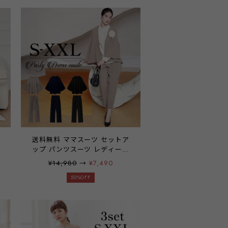
結婚式 二次会 披露宴 パーティ
ー ブライダル 通勤 オフィス 学
校行事 レディース 20代 30代
40代 大きいサイズ お呼ばれ
emile0023
パ
送料無料 ママスーツ セットア
ン
ップ パンツスーツ レディース
2点セット 大きいサイズ ノーカ
¥14,980
→
¥7,490
き
ラージャケット パーティードレ
ワ
ス 結婚式 卒業式 スーツ 母 入
50%OFF
エ
学式 7分袖 ジャケット 春 夏 秋
冬 emile0360