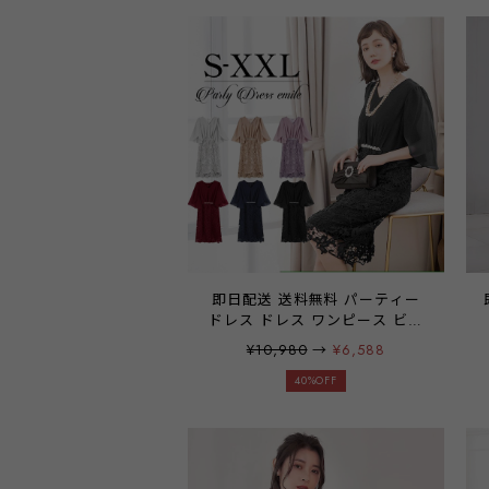
め 母親 服装 おしゃれ コーデ
入学式 卒業式 パーティー ネイ
ビー アプリコット ブラック
emile0381
即日配送 送料無料 パーティー
ドレス ドレス ワンピース ビジ
ュードレス ミディアムドレス
¥10,980
→
¥6,588
レース シフォン ドレープ 袖有
り 膝丈 ハーフ丈 他と被らない
40%OFF
お呼ばれドレス 結婚式 二次会
披露宴 謝恩会 食事会 記念日 パ
ーティ パーティー ブライダル
レディース 20代 30代 40代 大
きいサイズ お呼ばれ