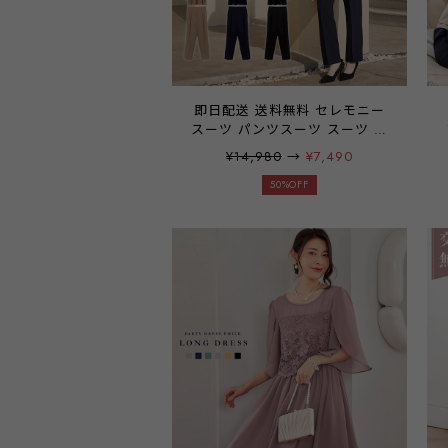
即日配送 送料無料 セレモニー
スーツ パンツスーツ スーツ レ
ディース バルーンスリーブ マ
¥14,980
→
¥7,490
マスーツ センタープレス 入学
式 入園式 卒業式 卒園式 七五三
50%OFF
結婚式 仕事 ママスーツ 40代
50代 30代 フォーマル セットア
ップ emile0359