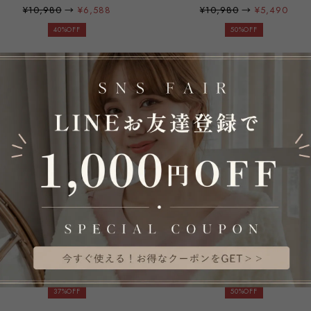
ピース フォーマルドレス 披露
ス 結婚式 ドレス ワンピース
¥10,980
→
¥6,588
¥10,980
→
¥5,490
宴 結婚式 二次会 レース 袖つき
レス レディース 袖あり 半袖 
長袖 七分袖 レース袖 フレアワ
40%OFF
ォーマル セレモニー お呼ばれ
50%OFF
ンピース ロング丈 ロング ウエ
大きいサイズ 30代 40代 50代
ストゴム ブラック ネイビー ブ
服装 母親 入学式 二次会 披露
ルーグレー パープルグレー グ
七五三 ママ emile0302
リーン emile0190
交換無料 即日配送 送料無料 パ
交換無料 即日配送 送料無料 
ーティードレス フォーマルワン
レロ レース ショール カーデ
ピース フォーマルドレス 披露
ガン ティアー セクシー シフォ
¥10,980
→
¥6,918
¥5,980
→
¥2,990
宴 結婚式 二次会 レース シフォ
ン 着痩せ 羽織物 ショール ス
ン シアー 袖つき 袖あり 長袖
37%OFF
ール パーティードレス 結婚式
50%OFF
レース袖 レイヤード フレアワ
披露宴 発表会 レディース 大