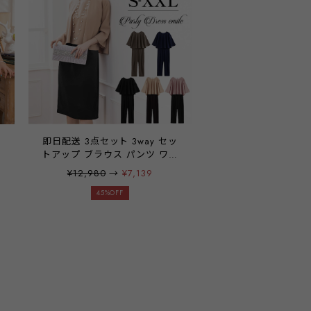
即日配送 3点セット 3way セッ
デ
トアップ ブラウス パンツ ワン
ピース パーティードレス 上下
¥12,980
→
¥7,139
結
セット 袖有り 七分袖 パンツ 結
ー
婚式 二次会 披露宴 謝恩会 パー
45%OFF
ィ
ティー ブライダル ウェディン
代
グ OL オフィス フォーマル ミ
セス レディース 20代 30代 40
代 50代 大きいサイズ お呼ばれ
ドレス emile0028