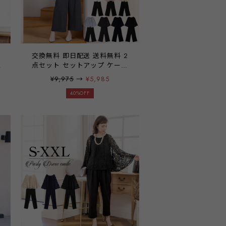
交換無料 即日配送 送料無料 2
点セット セットアップ ケープ
ス
型ブラウス ワイドパンツ パー
¥9,975
→
¥5,985
婚
ティードレス パンツドレス 上
ブ
下セット 袖有り パンツ 結婚式
40%OFF
フ
二次会 披露宴 パーティー ブラ
ィ
イダル ウェディング OL オフィ
サ
ス ワンピース ミセス レディー
ス 20代 30代 40代 大きいサイ
ズ お呼ばれ ドレス emile0030