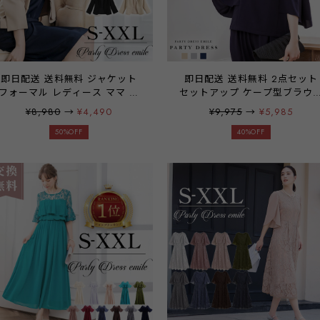
即日配送 送料無料 ジャケット
即日配送 送料無料 2点セット
フォーマル レディース ママ 母
セットアップ ケープ型ブラウス
ボレロ 結婚式 長袖 パーティー
パーティードレス パンツドレ
¥8,980
→
¥4,490
¥9,975
→
¥5,985
大きいサイズ ノーカラー 羽織
上下セット 袖有り パンツ 結
お呼ばれ 七分袖 7分袖 レディー
50%OFF
式 二次会 披露宴 パーティー 
40%OFF
ス 春 夏 秋 冬 体型カバー
ライダル ウェディング OL オ
emile0219
ィス ワンピース ミセス レデ
ース 20代 30代 40代 大きい
イズ お呼ばれ ドレス
emile0117