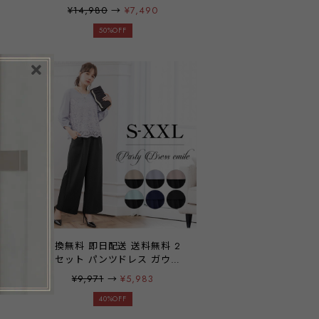
ド
五三 入園式 服装 母親 卒園式
¥14,980
→
¥7,490
フ
ママ プリーツ 切替 パンツドレ
ス スーツ 母 パーティードレス
50%OFF
ママスーツ 卒業式 オシャレ 大
宴
きいサイズ セットアップ レデ
ィース 入学式 30代 40代 50代
おしゃれ コーデ 春 夏 秋 冬
emile0356
ボ
交換無料 即日配送 送料無料 2
ィ
点セット パンツドレス ガウチ
ョパンツ レース ブラウス ドレ
¥9,971
→
¥5,983
ト
ス セットアップ 上下セット パ
ーティードレス ドレス パンツ
40%OFF
き
ドレス レース袖 袖有り 9分丈