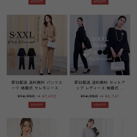
大きめ クラッチ ミニ財布
30代 40代 50代 同窓会 二次
45%OFF
40%OFF
化粧小物 ご祝儀袋 スマホ
会 羽織 はおり フォーマル
お呼ばれ お呼ばれドレス レ
カジュアル レディース 演奏
ディース 結婚式 二次会 披
会 謝恩会 防寒 体型カバー
露宴 謝恩会 1.5次会 発表会
emile0296
入学式 卒業式 入園式 卒園
式 冠婚葬祭 フォーマル サ
テン パーティーアイテム 20
代 30代 40代 emile0072
即日配送 送料無料 パンツス
即日配送 送料無料 セットア
ーツ 結婚式 セレモニースー
ップ レディース 結婚式 七
ツ 七五三 入園式 服装 母親
五三 ママスーツ パンツスー
¥14,980
→
¥7,490
¥14,980
→
¥6,741
卒園式 ママ プリーツ 切替
ツ セレモニースーツ ティア
パンツドレス スーツ 母 パ
ード カジュアル パンツドレ
50%OFF
55%OFF
ーティードレス ママスーツ
ス 大きいサイズ おしゃれ
卒業式 オシャレ 大きいサイ
秋冬 パンツ きれいめ 母親
ズ セットアップ レディース
服装 おしゃれ コーデ 入学
入学式 30代 40代 50代 おし
式 卒業式 パーティー ネイ
ゃれ コーデ 春 夏 秋 冬
ビー アプリコット ブラック