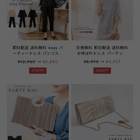
即日配送 送料無料 4way パ
交換無料 即日配送 送料無料
ーティードレス パンツスー
お呼ばれドレス パーティー
ツ セットアップ 上下セット
ドレス ドレス ワンピース
¥12,980
→
¥6,880
¥8,975
→
¥4,937
3点セット パンツドレス ド
ミディアムドレス レース シ
レス スーツ レース 袖有り
フォン 袖有り 膝丈 お呼ば
47%OFF
45%OFF
袖なし ケープ フレア ノー
れドレス 結婚式 二次会 披
スリーブ 結婚式 二次会 披
露宴 謝恩会 パーティ パー
露宴 謝恩会 食事会 入学式
ティー ブライダル 通勤 オ
卒園式 参観日 学校行事 パ
フィス レディース 20代 30
ーティ パーティー 通勤 オ
代 40代 大きいサイズ お呼
フィス レディース 20代 30
ばれ 雑誌掲載商品
代 40代 大きいサイズ お呼
emile0017 77h55
ばれ emile0114