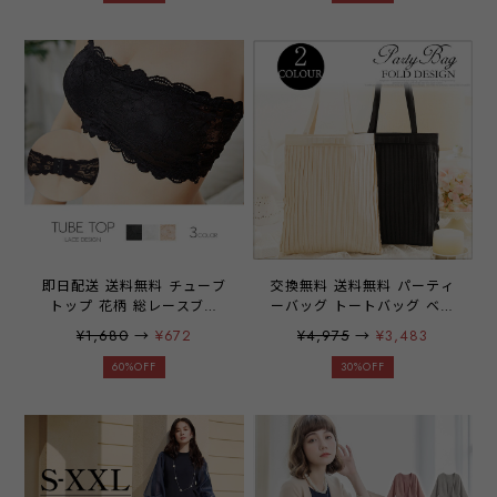
お呼ばれ レディース 結婚式
レガント 冠婚葬祭 披露宴
発表会 披露宴 入学式 卒業
発表会 演奏会 食事会
式 冠婚葬祭 フォーマル サ
emile0217
テン パーティーアイテム
emile0104
即日配送 送料無料 チューブ
交換無料 送料無料 パーティ
トップ 花柄 総レースブラ
ーバッグ トートバッグ ベー
レース カップ付き シンプル
ジュ ブラック レディース
¥1,680
→
¥672
¥4,975
→
¥3,483
ベアトップ オフショルダー
結婚式 披露宴 二次会 お呼
オフショル ストレッチ ノン
ばれ 入学式 卒業式 フォー
60%OFF
30%OFF
ワイヤー 下着 ブラジャー
マル 冠婚葬祭 きれいめ お
ドレスインナー 見せブラ パ
呼ばれ 春 夏 秋 冬 リボン
ーティー ドレス パーティ
黒 サブバッグ emile0156
ブラ フラダンス スポーツ
バストアップ ノンストレス
ブラ インナー キャミ キャ