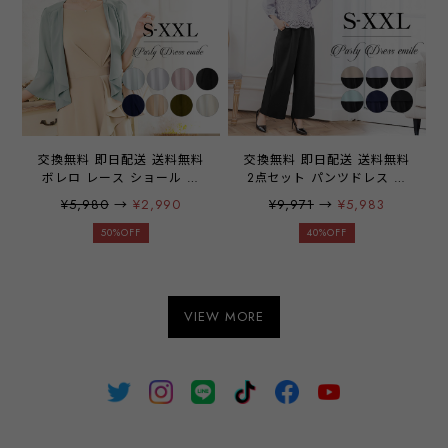
emile0356
emile0381
交換無料 即日配送 送料無料
交換無料 即日配送 送料無料
ボレロ レース ショール カ
2点セット パンツドレス ガ
ーディガン ティアー セクシ
ウチョパンツ レース ブラウ
¥5,980
→
¥2,990
¥9,971
→
¥5,983
ー シフォン 着痩せ 羽織物
ス ドレス セットアップ 上
ショール ストール パーティ
下セット パーティードレス
50%OFF
40%OFF
ードレス 結婚式 披露宴 発
ドレス パンツドレス レース
表会 レディース 大きいサイ
袖 袖有り 9分丈 結婚式 二
ズ お呼ばれ ドレス k-
次会 披露宴 パーティー ブ
yymmm emile0008
ライダル 通勤 オフィス 学
VIEW MORE
校行事 レディース 20代 30
代 40代 大きいサイズ お呼
ばれ emile0023