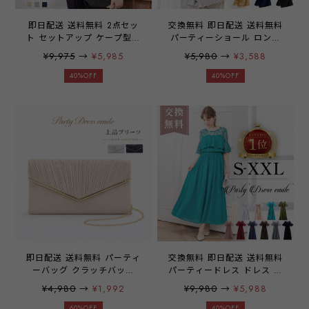
即日配送 送料無料 2点セッ
交換無料 即日配送 送料無料
ト セットアップ ケープ型ブ
パーティーショール ロング
ラウス パーティードレス パ
大判 2way ボレロ カーディ
¥9,975
→
¥5,985
¥5,980
→
¥3,588
ンツドレス 上下セット 袖有
ガン ストール 結婚式 20代
り パンツ 結婚式 二次会 披
30代 40代 50代 同窓会 二次
40%OFF
40%OFF
露宴 パーティー ブライダル
会 羽織 はおり フォーマル
ウェディング OL オフィス
カジュアル レディース 演奏
ワンピース ミセス レディー
会 謝恩会 防寒 体型カバー
ス 20代 30代 40代 大きい
emile0266
サイズ お呼ばれ ドレス
emile0117
即日配送 送料無料 パーティ
交換無料 即日配送 送料無料
ーバッグ クラッチバッグ
パーティードレス ドレス ワ
2WAY ショルダーバッグ ハ
ンピース ロングドレス レー
¥4,980
→
¥1,992
¥9,980
→
¥5,988
ンドバッグ 結婚式 披露宴
ス シフォン フリル 袖有り
二次会 お呼ばれ 演奏会 同
マキシ丈 お呼ばれドレス 結
60%OFF
40%OFF