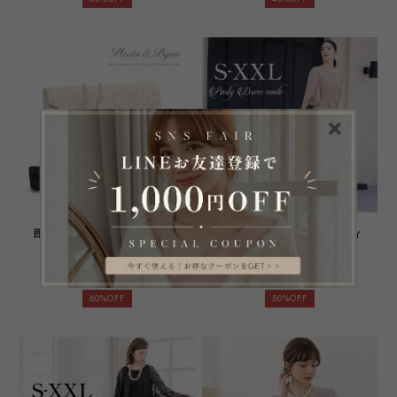
窓会 女子会 お呼ばれ 他と
婚式 二次会 披露宴 謝恩会
被らない レディース シルバ
演奏会 発表会 パーティ パ
ー シャンパン ブラック
ーティー ブライダル レディ
emile0239
ース 20代 30代 40代 大き
いサイズ 体型カバー お呼ば
れ emile0051
即日配送 送料無料 パーティ
即日配送 送料無料 パーティ
ーバッグ クラッチバッグ
ードレス フォーマルワンピ
2WAY ショルダーバッグ ハ
ース フォーマルドレス ドレ
¥4,980
→
¥1,992
¥11,980
→
¥5,990
ンドバッグ 結婚式 披露宴
ス 披露宴 結婚式 二次会 レ
二次会 お呼ばれ 演奏会 同
ース 長袖 七分袖 チューリ
60%OFF
50%OFF
窓会 女子会 お呼ばれ 他と
ップスリーブ シフォン 総レ
被らない レディース シルバ
ース ワンピース 大きいサイ
ー ベージュ ブラック ゴー
ズ フレア ネイビー グレー
ルド emile0286
グレーパープル オリーブグ
リーン emile0185