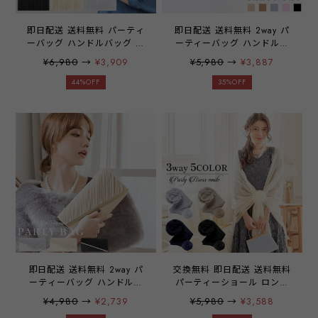
即日配送 送料無料 パーティ
即日配送 送料無料 2way パ
ーバッグ ハンドルバッグ ク
ーティーバッグ ハンドルバ
ラッチバッグ バッグ バック
ッグ クラッチバッグ ショル
¥6,980
→
¥3,909
¥5,980
→
¥3,887
大きめ クラッチ ミニ財布
ダーバッグ バッグ バック
化粧小物 ご祝儀袋 スマホ
大きめ クラッチ 化粧小物
44%OFF
35%OFF
お呼ばれ レディース 結婚式
ご祝儀袋 スマホ お呼ばれ
発表会 披露宴 入学式 卒業
お呼ばれドレス レディース
式 冠婚葬祭 フォーマル サ
結婚式 二次会 披露宴 謝恩
テン パーティーアイテム
会 1.5次会 発表会 入学式
emile0075
卒業式 入園式 卒園式 冠婚
葬祭 フォーマル サテン パ
ーティーアイテム 20代 30
代 40代 emile0221
即日配送 送料無料 2way パ
交換無料 即日配送 送料無料
ーティーバッグ ハンドルバ
パーティーショール ロング
ッグ クラッチバッグ ショル
大判 3way ボレロ カーディ
¥4,980
→
¥2,739
¥5,980
→
¥3,588
ダーバッグ バッグ バック
ガン ストール 結婚式 20代