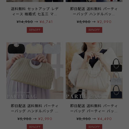
送料無料 セットアップ レデ
即日配送 送料無料 パーティ
ィース 結婚式 七五三 ママ
ーバッグ ハンドルバッグ
スーツ パンツスーツ セレモ
3way クラッチバッグ ショ
¥14,980
→
¥6,741
¥5,980
→
¥2,990
ニースーツ ティアード カジ
ルダーバッグ バッグ バック
ュアル パンツドレス 大きい
大きめ クラッチ ミニ財布
55%OFF
50%OFF
サイズ おしゃれ 秋冬 パン
化粧小物 ご祝儀袋 スマホ
ツ きれいめ 母親 服装 おし
お呼ばれ お呼ばれドレス レ
ゃれ コーデ 入学式 卒業式
ディース 結婚式 二次会 披
パーティー ネイビー アプリ
露宴 謝恩会 1.5次会 発表会
コット ブラック emile0395
入学式 卒業式 入園式 卒園
式 冠婚葬祭 フォーマル サ
テン パーティーアイテム 20
代 30代 40代 emile0229
即日配送 送料無料 パーティ
即日配送 送料無料 パーティ
ーバッグ ハンドルバッグ ク
ーバッグ パーティー バッグ
ラッチバッグ バッグ バック
パールチェーン ハンドバッ
¥5,980
→
¥2,990
¥8,980
→
¥4,490
大きめ クラッチ ミニ財布
グ サテン フォマール 二次
化粧小物 ご祝儀袋 スマホ
会 謝恩会 お呼ばれ 上品 エ
50%OFF
50%OFF