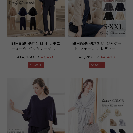
ミソール レディース 大人
女性 emile0107 6m6k
即日配送 送料無料 セレモニ
即日配送 送料無料 ジャケッ
ースーツ パンツスーツ スー
ト フォーマル レディース
ツ レディース バルーンスリ
ママ 母 ボレロ 結婚式 長袖
¥14,980
→
¥7,490
¥8,980
→
¥4,490
ーブ ママスーツ センタープ
パーティー 大きいサイズ ノ
レス 入学式 入園式 卒業式
ーカラー 羽織 お呼ばれ 七
50%OFF
50%OFF
卒園式 七五三 結婚式 仕事
分袖 7分袖 レディース 春
ママスーツ 40代 50代 30代
夏 秋 冬 体型カバー
フォーマル セットアップ
emile0219
emile0359