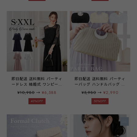
ご祝儀袋 スマホ お呼ばれ
ードレス 結婚式 披露宴 発
お呼ばれドレス レディース
表会 レディース 大きいサイ
結婚式 二次会 披露宴 謝恩
ズ お呼ばれ ドレス k-
会 1.5次会 発表会 入学式
yymmm emile0008
卒業式 入園式 卒園式 冠婚
葬祭 フォーマル サテン パ
ーティーアイテム 20代 30
代 40代 emile0221
即日配送 送料無料 パーティ
即日配送 送料無料 パーティ
ードレス 結婚式 ワンピース
ーバッグ ハンドルバッグ ク
大きいサイズ有 レース フェ
ラッチバッグ バッグ バック
¥10,980
→
¥6,588
¥5,980
→
¥2,990
ミニン レーススリーブ クル
大きめ クラッチ ミニ財布
ーネック 透け感 ロングドレ
化粧小物 ご祝儀袋 スマホ
40%OFF
50%OFF
ス 繊細 華やか ゴムギャザ
お呼ばれ レディース 結婚式
ー 楽な着心地 エレガント
発表会 披露宴 入学式 卒業
大人 ママ フォーマル レデ
式 冠婚葬祭 フォーマル サ
ィース 二次会 演奏会 謝恩
テン パーティーアイテム
会 同窓会 レース emile0178
emile0104