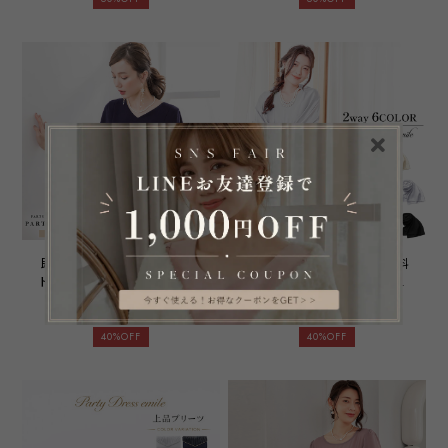
分袖 7分袖 レディース 春
着 無地 emile0252
夏 秋 冬 体型カバー
emile0219
即日配送 送料無料 2点セッ
交換無料 即日配送 送料無料
ト セットアップ ケープ型ブ
パーティーショール ロング
ラウス パーティードレス パ
大判 2way ボレロ カーディ
¥9,975
→
¥5,985
¥5,980
→
¥3,588
ンツドレス 上下セット 袖有
ガン ストール 結婚式 20代
り パンツ 結婚式 二次会 披
30代 40代 50代 同窓会 二次
40%OFF
40%OFF
露宴 パーティー ブライダル
会 羽織 はおり フォーマル
ウェディング OL オフィス
カジュアル レディース 演奏
ワンピース ミセス レディー
会 謝恩会 防寒 体型カバー
ス 20代 30代 40代 大きい
emile0266
サイズ お呼ばれ ドレス
emile0117