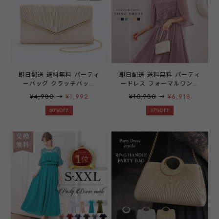
即日配送 送料無料 パーティ
即日配送 送料無料 パーティ
ーバッグ クラッチバッグ
ードレス フォーマルワンピ
2WAY ショルダーバッグ ハ
ース フォーマルドレス ドレ
¥4,980
→
¥1,992
¥10,980
→
¥6,918
ンドバッグ 結婚式 披露宴
ス 披露宴 結婚式 二次会 入
二次会 お呼ばれ 演奏会 同
学式 卒業式 食事会 レース
60%OFF
37%OFF
窓会 女子会 お呼ばれ 他と
五分袖 チューリップスリー
被らない レディース シルバ
ブ シフォン 総レース ワン
ー シャンパン ブラック
ピース 大きいサイズ フレア
emile0239
ネイビー グレー グレーパー
プル グレーブルー ブラック
マスタード emile0218