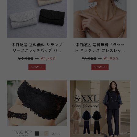
即日配送 送料無料 サテンプ
即日配送 送料無料 2点セッ
リーツクラッチバッグ パー
ト ネックレス ブレスレット
ティーバッグ ショルダーバ
金属アレルギー対応 サージ
¥4,980
→
¥2,490
¥3,980
→
¥1,990
ッグ スクエア ミニ 斜めが
カルステンレス ゴールド チ
け 肩掛け チェーン 2way レ
ョーカー チェーン メンズラ
50%OFF
50%OFF
ディース 結婚式 お呼ばれ
イク おしゃれ レディース
二次会 披露宴 謝恩会 成人
女性 プレゼント 付けっぱな
式 同窓会 卒業式 フォーマ
し ジュエリー emile0408
ル オケージョン きれいめ
シンプル 無地 黒 ベージュ
グレー emile0366