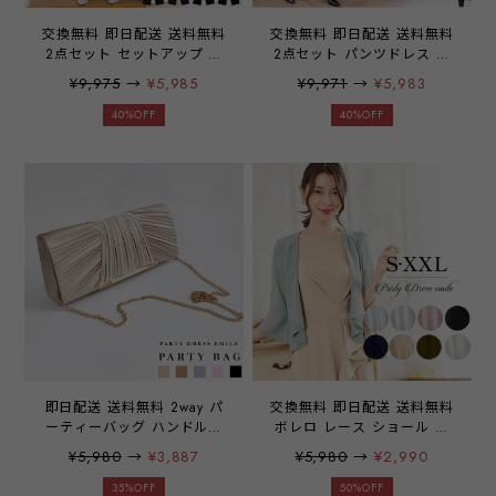
交換無料 即日配送 送料無料
交換無料 即日配送 送料無料
2点セット セットアップ ケ
2点セット パンツドレス ガ
ープ型ブラウス ワイドパン
ウチョパンツ レース ブラウ
¥9,975
→
¥5,985
¥9,971
→
¥5,983
ツ パーティードレス パンツ
ス ドレス セットアップ 上
ドレス 上下セット 袖有り
下セット パーティードレス
40%OFF
40%OFF
パンツ 結婚式 二次会 披露
ドレス パンツドレス レース
宴 パーティー ブライダル
袖 袖有り 9分丈 結婚式 二
ウェディング OL オフィス
次会 披露宴 パーティー ブ
ワンピース ミセス レディー
ライダル 通勤 オフィス 学
ス 20代 30代 40代 大きい
校行事 レディース 20代 30
サイズ お呼ばれ ドレス
代 40代 大きいサイズ お呼
emile0030
ばれ emile0023
即日配送 送料無料 2way パ
交換無料 即日配送 送料無料
ーティーバッグ ハンドルバ
ボレロ レース ショール カ
ッグ クラッチバッグ ショル
ーディガン ティアー セクシ
¥5,980
→
¥3,887
¥5,980
→
¥2,990
ダーバッグ バッグ バック
ー シフォン 着痩せ 羽織物
大きめ クラッチ 化粧小物
ショール ストール パーティ
35%OFF
50%OFF