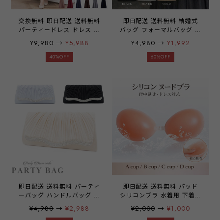
交換無料 即日配送 送料無料
即日配送 送料無料 結婚式
パーティードレス ドレス ワ
バッグ フォーマルバッグ オ
ンピース ロングドレス レー
ケージョン オケージョンバ
¥9,980
→
¥5,988
¥4,980
→
¥1,992
ス シフォン フリル 袖有り
ッグ パーティーバッグ 袱紗
マキシ丈 お呼ばれドレス 結
も入る シルバー シャンパン
40%OFF
60%OFF
婚式 二次会 披露宴 謝恩会
お呼ばれ 黒 2way 3way 二
演奏会 発表会 パーティ パ
次会 クラッチバッグ 上品
ーティー ブライダル レディ
パーティーバッグ サテン シ
ース 20代 30代 40代 大き
ョルダー emile0382
いサイズ 体型カバー お呼ば
れ emile0051
即日配送 送料無料 パーティ
即日配送 送料無料 パッド
ーバッグ ハンドルバッグ ク
シリコンブラ 水着用 下着用
ラッチバッグ ショルダーバ
ヌーブラ パッド 胸 ブラパ
¥4,980
→
¥2,988
¥2,000
→
¥1,000
ッグ 2way バッグ バック 大
ッド 劇的 盛り バスト 盛れ