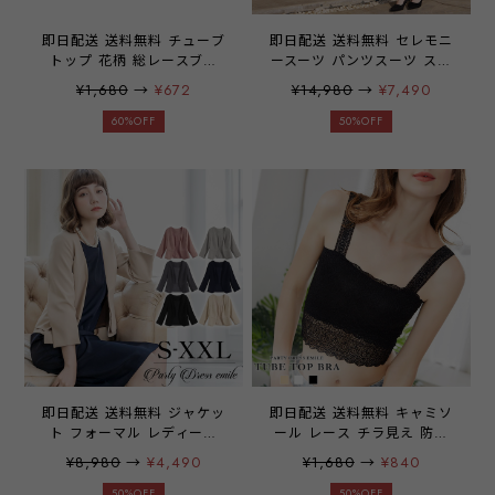
即日配送 送料無料 チューブ
即日配送 送料無料 セレモニ
トップ 花柄 総レースブラ
ースーツ パンツスーツ スー
レース カップ付き シンプル
ツ レディース バルーンスリ
¥1,680
→
¥672
¥14,980
→
¥7,490
ベアトップ オフショルダー
ーブ ママスーツ センタープ
オフショル ストレッチ ノン
レス 入学式 入園式 卒業式
60%OFF
50%OFF
ワイヤー 下着 ブラジャー
卒園式 七五三 結婚式 仕事
ドレスインナー 見せブラ パ
ママスーツ 40代 50代 30代
ーティー ドレス パーティ
フォーマル セットアップ
ブラ フラダンス スポーツ
emile0359
バストアップ ノンストレス
ブラ インナー キャミ キャ
ミソール レディース 大人
女性 emile0107 6m6k
即日配送 送料無料 ジャケッ
即日配送 送料無料 キャミソ
ト フォーマル レディース
ール レース チラ見え 防止
ママ 母 ボレロ 結婚式 長袖
カバー 見せブラ レディース
¥8,980
→
¥4,490
¥1,680
→
¥840
パーティー 大きいサイズ ノ
インナー タンクトップ カッ
ーカラー 羽織 お呼ばれ 七
プなし ショート丈 下着 肌
50%OFF
50%OFF