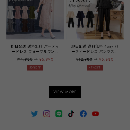
即日配送 送料無料 パーティ
即日配送 送料無料 4way パ
ードレス フォーマルワンピ
ーティードレス パンツスー
ース フォーマルドレス ドレ
ツ セットアップ 上下セット
¥11,980
→
¥5,990
¥12,980
→
¥6,880
ス 披露宴 結婚式 二次会 レ
3点セット パンツドレス ド
ース 長袖 七分袖 チューリ
レス スーツ レース 袖有り
50%OFF
47%OFF
ップスリーブ シフォン 総レ
袖なし ケープ フレア ノー
ース ワンピース 大きいサイ
スリーブ 結婚式 二次会 披
ズ フレア ネイビー グレー
露宴 謝恩会 食事会 入学式
グレーパープル オリーブグ
卒園式 参観日 学校行事 パ
VIEW MORE
リーン emile0185
ーティ パーティー 通勤 オ
フィス レディース 20代 30
代 40代 大きいサイズ お呼
ばれ emile0114