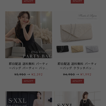
きめ クラッチ ミニ財布 化
る ボリュームアップ ビキニ
40%OFF
50%OFF
粧小物 ご祝儀袋 スマホ お
用 ドレス用 フィットネス用
呼ばれ レディース 結婚式
ワンピース用 タンキニ用 関
発表会 披露宴 入学式 卒業
連小物 ビーチグッズ パット
式 冠婚葬祭 ブラックフォー
Aカップ Bカップ Cカップ D
マル フォーマル サテン パ
カップ emile0374
ーティーアイテム
emile0071
即日配送 送料無料 パーティ
即日配送 送料無料 パーティ
ーバッグ パーティー バッグ
ーバッグ クラッチバッグ
ハンドバッグ 2way 結婚式
2WAY ショルダーバッグ ハ
¥5,980
→
¥2,392
¥4,980
→
¥1,992
お呼ばれ ラメ ショルダーバ
ンドバッグ 結婚式 披露宴
ッグ マチあり 手持ち 肩掛
二次会 お呼ばれ 演奏会 同
60%OFF
60%OFF
け レディース emile0384
窓会 女子会 お呼ばれ 他と
被らない レディース シルバ
ー ベージュ ブラック ゴー
ルド emile0286