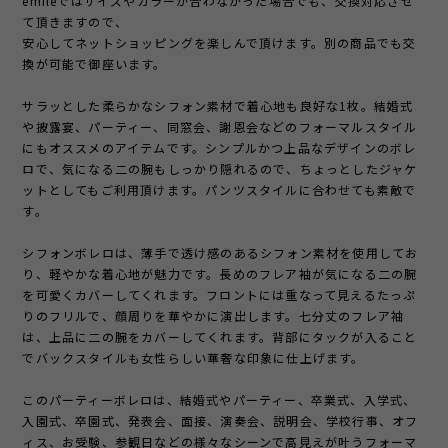
emileではサイズやカラーが合わなかった場合でも、交換対応させ
て頂きますので、
安心してネットショッピングを楽しんで頂けます。別の商品でも交
換が可能で御座います。
サラッとした柔らかなシフォン素材で着心地も良好な1枚。結婚式
や披露宴、パーティー、同窓会、謝恩会などのフォーマルスタイル
にもオススメのアイテムです。シンプルかつ上品なデザインのボレ
ロで、気になる二の腕もしっかり隠れるので、ちょっとしたジャケ
ットとしてもご利用頂けます。パンツスタイルに合わせても素敵で
す。
シフォンボレロは、薄手で透け感のあるシフォン素材を使用してお
り、軽やかな着心地が魅力です。長めのフレア袖が気になる二の腕
を可愛くカバーしてくれます。フロントには重なって見えるたっぷ
りのフリルで、顔周りを華やかに演出します。七分丈のフレア袖
は、上品に二の腕をカバーしてくれます。背部にタックが入ること
でバックスタイルも女性らしい華奢な印象に仕上げます。
このパーティーボレロは、結婚式やパーティー、卒業式、入学式、
入園式、卒園式、発表会、面接、演奏会、説明会、学校行事、オフ
ィス、お受験、参観日などの様々なシーンで高見えが叶うフォーマ