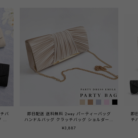
ッチバ
即日配送 送料無料 2way パーティーバッグ
即
 ス
ハンドルバッグ クラッチバッグ ショルダーバ
チ
way
ッグ バッグ バック 大きめ クラッチ 化粧小
ッ
¥3,887
露宴
物 ご祝儀袋 スマホ お呼ばれ お呼ばれドレス
同窓
 オ
レディース 結婚式 二次会 披露宴 謝恩会 1.5
ー