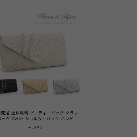
日配送 送料無料 パーティーバッグ クラッ
バッグ 2WAY ショルダーバッグ ハンドバ
グ 結婚式 披露宴 二次会 お呼ばれ 演奏会
¥1,992
会 女子会 お呼ばれ 他と被らない レディ
ス シルバー ベージュ ブラック ゴールド