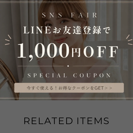
Internationa
A
日本国内
S
RELATED ITEMS