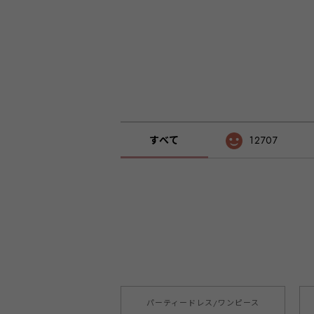
ケージョン きれいめ シンプル 無地 黒 
ジュ グレー emile0366
すべて
12707
パーティードレス/ワンピース