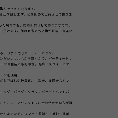
取りそろえております。
ら出荷致します。心を込めて出荷させて頂きま
かった場合でも、交換対応させて頂きますので、
で頂けます。別の商品でも交換が可能で御座い
る、リボン付きパーティーバッグ。
ンがシンプルながら華やかで、パーティードレ
スーツや和装にも好相性。幅広いスタイルにマ
サテンを使用。
式お呼ばれや披露宴、二次会、謝恩会などフ
ョルダーバッグ・クラッチバッグ・ハンドバ
にと、シーンやスタイルに合わせた使い方が可
っかりあるため、スマホ・長財布・袱紗・化粧