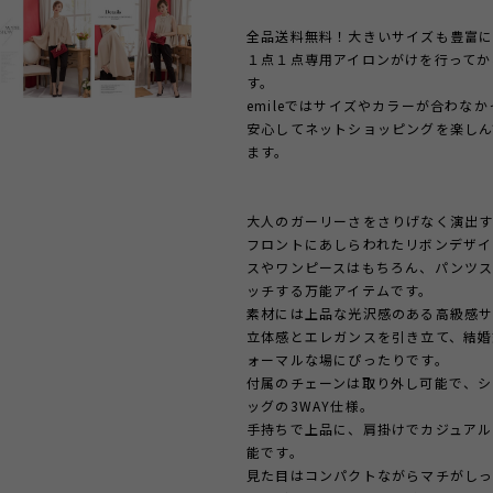
全品送料無料！大きいサイズも豊富に
１点１点専用アイロンがけを行ってか
す。
emileではサイズやカラーが合わな
安心してネットショッピングを楽しん
ます。
大人のガーリーさをさりげなく演出す
フロントにあしらわれたリボンデザイ
スやワンピースはもちろん、パンツ
ッチする万能アイテムです。
素材には上品な光沢感のある高級感
立体感とエレガンスを引き立て、結婚
ォーマルな場にぴったりです。
付属のチェーンは取り外し可能で、シ
ッグの3WAY仕様。
手持ちで上品に、肩掛けでカジュアル
能です。
見た目はコンパクトながらマチがし