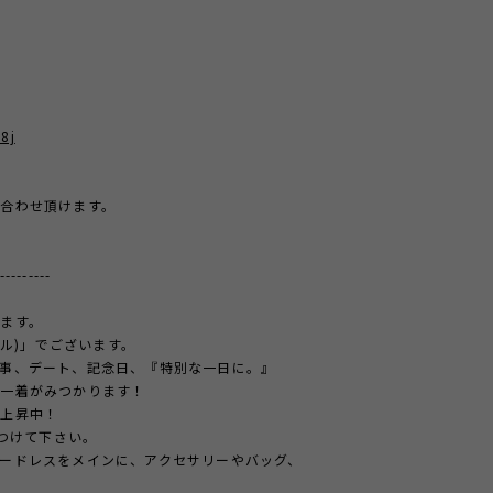
8j
合わせ頂けます。
---------
ます。
ール)」でございます。
事、デート、記念日、『特別な一日に。』
の一着がみつかります！
急上昇中！
見つけて下さい。
ードレスをメインに、アクセサリーやバッグ、