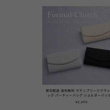
即日配送 送料無料 サテンプリーツクラ
ッグ パーティーバッグ ショルダーバッグ
クエア ミニ 斜めがけ 肩掛け チェーン 2
¥2,490
レディース 結婚式 お呼ばれ 二次会 披
謝恩会 成人式 同窓会 卒業式 フォーマル