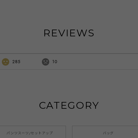
ベー
次会 発表会 入学式 卒業式 入園式 卒園式 冠
婚葬祭 フォーマル サテン パーティーアイテ
ム 20代 30代 40代 emile0221
REVIEWS
285
10
CATEGORY
パンツスーツ/セットアップ
バッグ