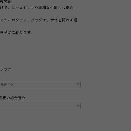
納可能。
げで、レースドレスや繊細な生地にも安心し
備えたこのクラッチバッグは、世代を問わず幅
華やかに彩ります。
ブラック
変更の場合有り