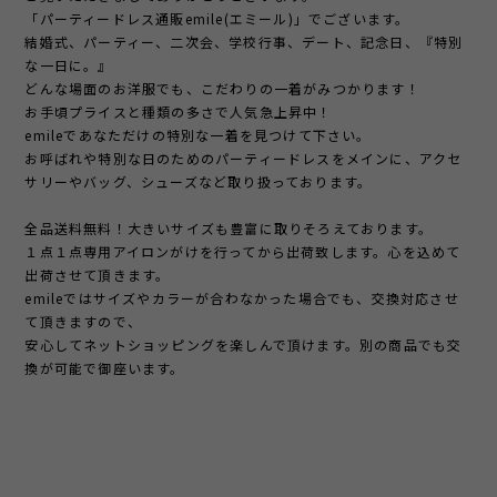
「パーティードレス通販emile(エミール)」でございます。
結婚式、パーティー、二次会、学校行事、デート、記念日、『特別
な一日に。』
どんな場面のお洋服でも、こだわりの一着がみつかります！
お手頃プライスと種類の多さで人気急上昇中！
emileであなただけの特別な一着を見つけて下さい。
お呼ばれや特別な日のためのパーティードレスをメインに、アクセ
サリーやバッグ、シューズなど取り扱っております。
全品送料無料！大きいサイズも豊富に取りそろえております。
１点１点専用アイロンがけを行ってから出荷致します。心を込めて
出荷させて頂きます。
emileではサイズやカラーが合わなかった場合でも、交換対応させ
て頂きますので、
安心してネットショッピングを楽しんで頂けます。別の商品でも交
換が可能で御座います。