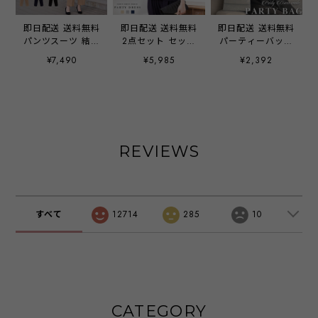
即日配送 送料無料
即日配送 送料無料
即日配送 送料無料
パンツスーツ 結婚
2点セット セット
パーティーバッグ
式 セレモニースー
アップ ケープ型ブ
パーティー バッグ
¥7,490
¥5,985
¥2,392
ツ 七五三 入園式
ラウス パーティー
ハンドバッグ
服装 母親 卒園式
ドレス パンツドレ
2way 結婚式 お呼
ママ プリーツ 切
ス 上下セット 袖
ばれ ラメ ショル
替 パンツドレス
有り パンツ 結婚
ダーバッグ マチあ
スーツ 母 パーテ
式 二次会 披露宴
り 手持ち 肩掛け
ィードレス ママス
パーティー ブライ
レディース
ーツ 卒業式 オシ
ダル ウェディング
emile0384
REVIEWS
ャレ 大きいサイズ
OL オフィス ワン
セットアップ レデ
ピース ミセス レ
ィース 入学式 30
ディース 20代 30
代 40代 50代 おし
代 40代 大きいサ
ゃれ コーデ 春 夏
イズ お呼ばれ ド
すべて
12714
285
10
秋 冬 emile0356
レス emile0117
CATEGORY