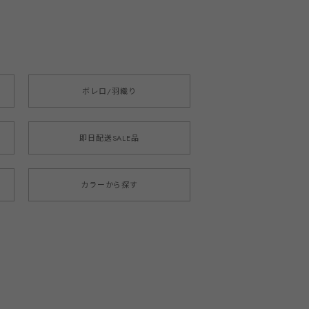
ボレロ/羽織り
即日配送SALE品
カラーから探す