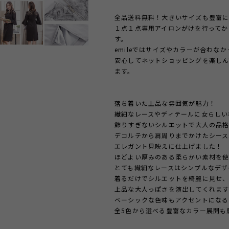
全品送料無料！大きいサイズも豊富に
１点１点専用アイロンがけを行ってか
す。
emileではサイズやカラーが合わな
安心してネットショッピングを楽しん
ます。
落ち着いた上品な雰囲気が魅力！
繊細なレースやディテールに女らしい
飾りすぎないシルエットで大人の品格
デコルテから肩周りまでか
エレガント見映えに仕上げました！
ほどよい厚みのある柔らかい素材を
とても繊細なレースはシンプルなデザ
着るだけでシルエットを綺麗に見せ
上品な大人っぽさを演出してくれま
ベーシックな色味もアクセントになる
全5色から選べる豊富なカラー展開も