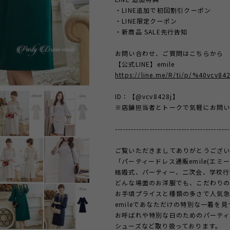
・LINE追加で初回割引クーポン
・LINE限定クーポン
・新商品 SALE先行告知
お問い合わせ、ご質問はこちらから
【公式LINE】emile
https://line.me/R/ti/p/%40vcv842
ID：【@vcv8428j】
※店舗担当者とトークで気軽にお問い
-------------------------------------------
ご覧いただきましてありがとうござい
「パーティードレス通販emile(エミ
結婚式、パーティー、二次会、学校行
どんな場面のお洋服でも、こだわり
お手頃プライスと種類の多さで人気
emileであなただけの特別な一着を
お呼ばれや特別な日のためのパーティ
シューズなど取り扱っております。