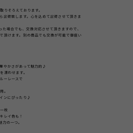
取りそろえております。
ら出荷致します。心を込めて出荷させて頂きま
かった場合でも、交換対応させて頂きますので、
で頂けます。別の商品でも交換が可能で御座い
華やかさがあって魅力的♪
を漂わせます。
けたシースルーレースで
使用。
インにぴったり♪
、
す一枚
キレイ色も！
魅力の一つ。