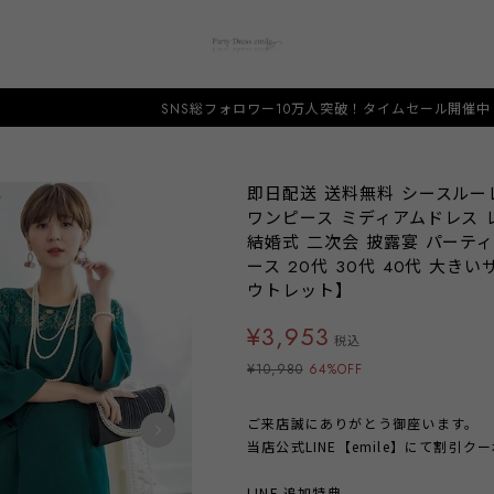
SNS総フォロワー10万人突破！タイムセール開催中！人と被らない
即日配送 送料無料 シースルー
ワンピース ミディアムドレス レ
結婚式 二次会 披露宴 パーティ
ース 20代 30代 40代 大きいサ
ウトレット】
¥3,953
税込
¥10,980
64%OFF
ご来店誠にありがとう御座います。
当店公式LINE【emile】にて割引
LINE 追加特典