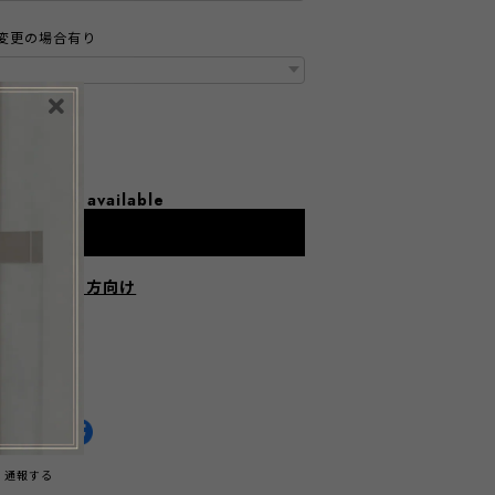
変更の場合有り
l shipping available
dd to cart
にお住まいの方向け
HARE ON
通報する