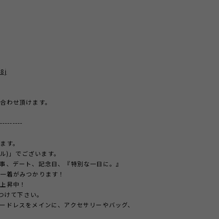
8j
合わせ頂けます。
---------
ます。
ール)」でございます。
事、デート、記念日、『特別な一日に。』
の一着がみつかります！
急上昇中！
見つけて下さい。
ードレスをメインに、アクセサリーやバッグ、