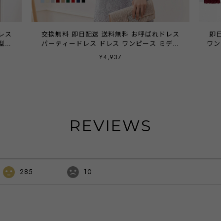
レス
交換無料 即日配送 送料無料 お呼ばれドレス
即
型カ
パーティードレス ドレス ワンピース ミディ
ワン
 入
アムドレス レース シフォン 袖有り 膝丈 お
レ
¥4,937
ーテ
呼ばれドレス 結婚式 二次会 披露宴 謝恩会
フ丈
40代
パーティ パーティー ブライダル 通勤 オフィ
次
ス レディース 20代 30代 40代 大きいサイズ
パ
お呼ばれ 雑誌掲載商品 emile0017 77h55
代 
REVIEWS
285
10