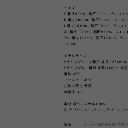
サイズ
S 着丈99cm、胸囲87cm、ウエスト6
M 着丈100cm、胸囲91cm、ウエスト
L 着丈101cm、胸囲95cm、ウエスト7
XL 着丈102cm、胸囲99cm、ウエスト
2XL 着丈103cm、胸囲103cm、ウ
108cm
モデルサイズ
Sサイズグリーン着用 身長:165cm 体重
Sサイズグレー着用 身長:168cm 体重4
裏地 あり
ファスナー あり
生地の厚さ 普通
伸縮性 なし
素材:ポリエステル100％
色:アプリコット,グレー,グリーン,ネ
種類