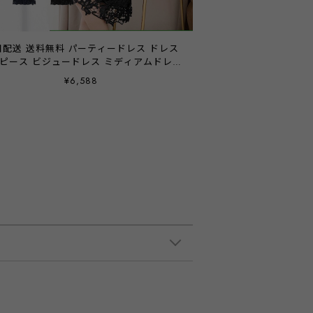
日配送 送料無料 パーティードレス ドレス
ピース ビジュードレス ミディアムドレス
ース シフォン ドレープ 袖有り 膝丈 ハー
¥6,588
 他と被らない お呼ばれドレス 結婚式 二
会 披露宴 謝恩会 食事会 記念日 パーティ
ーティー ブライダル レディース 20代 30
40代 大きいサイズ お呼ばれ emile0206