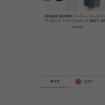
即日配送 送料無料 パーティードレス ド
ワンピース ミディアムドレス 袖有り 体
バー 膝丈 お呼ばれドレス 結婚式 二次会
¥3,953
学式 入園式 卒園式 卒業式 パーティ パ
ィー ブライダル レディース 20代 30代 
大きいサイズ お呼ばれ emile0106
44e22【アウトレット】
すべて
12707