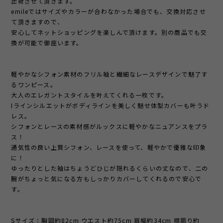
出荷させて頂きます。
emileではサイズやカラーが合わなかった場合でも、交換対応させ
て頂きますので、
安心してネットショッピングを楽しんで頂けます。別の商品でも交
換が可能で御座います。
軽やかなシフォン素材のフリル袖と繊細なレースデザインで魅了す
るワンピース。
大人のエレガントスタイルを叶えてくれる一枚です。
Iラインシルエットがボディラインを美しく魅せ体型カバーも叶うド
レス。
シフォンとレースの素材感がルックスに軽やかなニュアンスをプラ
ス！
通気性の良い上質シフォン、レースを使って、軽やかで優雅な印象
に！
ゆったりとした袖はちょうどひじが隠れるくらいの丈なので、二の
腕がちょっと気になる方もしっかりカバーしてくれるので安心で
す。
Sサイズ：胸囲約82cm ウエスト約75cm 肩幅約34cm 襟周り約