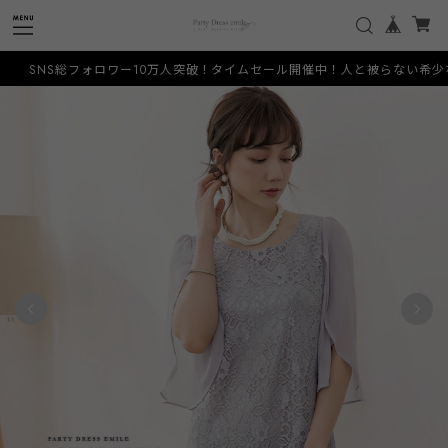
ワー10万人突破！タイムセール開催中！人と被らない希少なデザインをお手頃価格