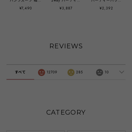
パンツスーツ 結婚
2way パーティー
パーティーバッグ
式 セレモニースー
バッグ ハンドルバ
パーティー バッグ
¥7,490
¥3,887
¥2,392
ツ 七五三 入園式
ッグ クラッチバッ
ハンドバッグ
服装 母親 卒園式
グ ショルダーバッ
2way 結婚式 お呼
ママ プリーツ 切
グ バッグ バック
ばれ ラメ ショル
替 パンツドレス
大きめ クラッチ
ダーバッグ マチあ
スーツ 母 パーテ
化粧小物 ご祝儀袋
り 手持ち 肩掛け
ィードレス ママス
スマホ お呼ばれ
レディース
ーツ 卒業式 オシ
お呼ばれドレス レ
emile0384
REVIEWS
ャレ 大きいサイズ
ディース 結婚式
セットアップ レデ
二次会 披露宴 謝
ィース 入学式 30
恩会 1.5次会 発表
代 40代 50代 おし
会 入学式 卒業式
ゃれ コーデ 春 夏
入園式 卒園式 冠
すべて
12709
285
10
秋 冬 emile0356
婚葬祭 フォーマル
サテン パーティー
アイテム 20代 30
代 40代
emile0221
CATEGORY