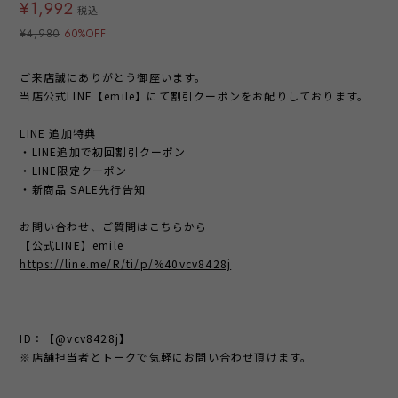
¥1,992
税込
¥4,980
60%OFF
ご来店誠にありがとう御座います。
当店公式LINE【emile】にて割引クーポンをお配りしております。
LINE 追加特典
・LINE追加で初回割引クーポン
・LINE限定クーポン
・新商品 SALE先行告知
お問い合わせ、ご質問はこちらから
【公式LINE】emile
https://line.me/R/ti/p/%40vcv8428j
ID：【@vcv8428j】
※店舗担当者とトークで気軽にお問い合わせ頂けます。