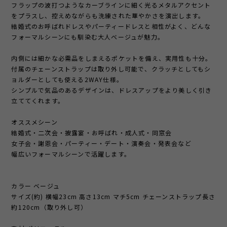
フラップの波打つようなカーブラインに細く光るメタルアクセント
をプラスし、控えめながらも洗練された華やかさを演出します。
結婚式のお呼ばれドレスやパーティードレスと相性がよく、どんな
フォーマルシーンにも馴染む大人ベージュが魅力。
内側には細かな必需品をしまえるポケットを備え、実用性も十分。
付属のチェーンストラップは取り外し可能で、クラッチとしてもシ
ョルダーとしても使える2WAY仕様。
シンプルで気品のあるデザインは、ドレスアップをより美しく引き
立ててくれます。
オススメシーン
結婚式・二次会・披露宴・お呼ばれ・成人式・同窓会
女子会・謝恩会・パーティー・デート・演奏会・発表会など
幅広いフォーマルシーンで活躍します。
カラー ベージュ
サイズ(約) 横幅23cm 高さ13cm マチ5cm チェーンストラップ長さ
約120cm（取り外し可）