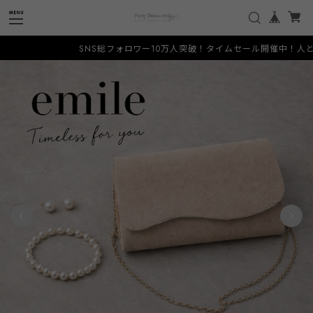
SNS総フォロワー10万人突破！タイムセール開催中！人と被らない希