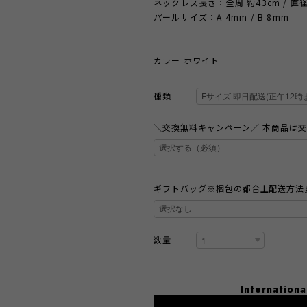
ネックレス長さ：全周 約43cm / 直径 
パールサイズ：A 4mm / B 8mm
カラー ホワイト
種類
＼交換無料キャンペーン／ 本商品は
ギフトバッグ※梱包の都合上配送方法
数量
Internationa