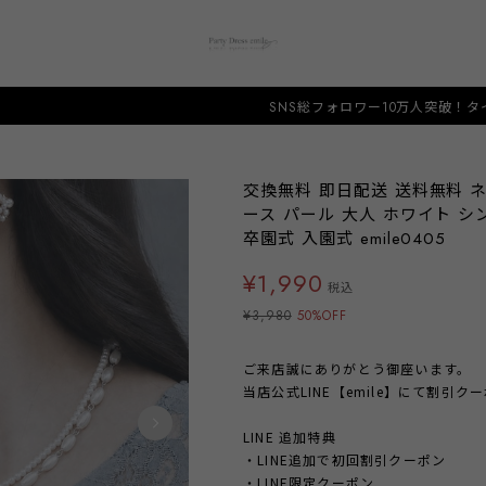
SNS総フォロワー10万人突破！タイムセール開催中！人
交換無料 即日配送 送料無料 
ース パール 大人 ホワイト シ
卒園式 入園式 emile0405
¥1,990
税込
¥3,980
50%OFF
ご来店誠にありがとう御座います。
当店公式LINE【emile】にて割引
LINE 追加特典
・LINE追加で初回割引クーポン
・LINE限定クーポン