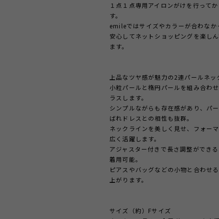
１点１点専用アイロンがけを行ってか
す。
emileではサイズやカラーが合わな
安心してネットショッピングを楽しん
ます。
上品なツヤ感が魅力の2連パールネッ
小粒パールと楕円パールを組み合わ
ラスします。
シンプルながらも存在感があり、パー
ばれドレスとの相性も抜群。
ネックラインを美しく見せ、フォーマ
広く活躍します。
アジャスター付きで長さ調整ができる
着用可能。
ピアスやバッグなどの小物と合わせる
上がります。
サイズ（約）Fサイズ