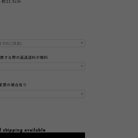
約21.5cm
交換する際の返送送料が無料
変更の場合有り
l shipping available