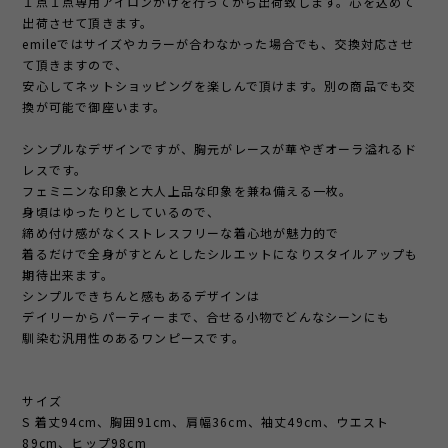
１点１点専用アイロンがけを行ってから出荷致します。心を込めて
出荷させて頂きます。
emileではサイズやカラーが合わなかった場合でも、交換対応させ
て頂きますので、
安心してネットショッピングを楽しんで頂けます。別の商品でも交
換が可能で御座います。
シンプルなデザインですが、胸元がレースが華やぎオーラ溢れるド
レスです。
フェミニンな印象と大人上品な印象を兼ね備える一枚。
身頃はゆったりとしているので、
締め付け感がなくストレスフリーな着心地が魅力的で
着るだけで全身がすとんとしたシルエットになりスタイルアップも
期待出来ます。
シンプルできちんと感もあるデザインは
デイリーからパーティーまで、合せる小物でどんなシーンにも
馴染む汎用性のあるワンピースです。
サイズ
S 着丈94cm、胸囲91cm、肩幅36cm、袖丈49cm、ウエスト
89cm、ヒップ98cm