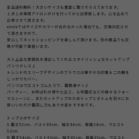
全品送料無料！大きいサイズも豊富に取りそろえております。
１点１点専用アイロンがけを行ってから出荷致します。心を込めて
出荷させて頂きます。
emileではサイズやカラーが合わなかった場合でも、交換対応させ
て頂きますので、
安心してネットショッピングを楽しんで頂けます。別の商品でも交
換が可能で御座います。
大人上品な雰囲気を演出してくれるスタイリッシュなセットアップ
パンツドレス♪
トレンドのスリーブデザインのブラウスは華やかな印象＆二の腕を
しっかりカバー。
パンツはウエストゴム入りで、着脱楽チン♪
パーティー、お呼ばれの席や七五三、入卒園式などの様々なフォー
マルシーンに、またセットアップのためトップとボトムを別々にお
使いいただけ着回し力もあり大変おすすめです。
トップスのサイズ
S 着丈53cm、バスト89cm、袖丈44cm、肩幅34cm、ウエスト
52cm
M 着丈54cm、バスト93cm、袖丈45cm、肩幅35cm、ウエスト