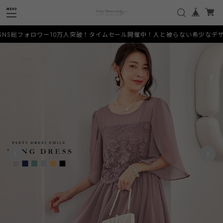
0万人突破！タイムセール開催中！人と被らない希少なデザインをお手頃価格でご提