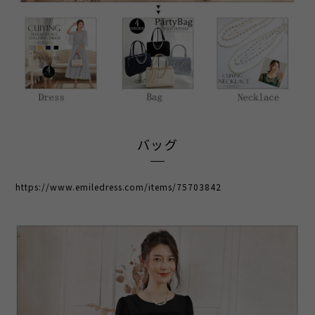
バッグ
https://www.emiledress.com/items/75703842