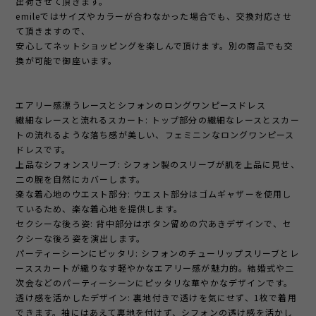
出荷させて頂きます。
emileではサイズやカラーが合わなかった場合でも、交換対応させ
て頂きますので、
安心してネットショッピングを楽しんで頂けます。別の商品でも交
換が可能で御座います。
エアリー感漂うレースとシフォンのロングワンピースドレス
繊細なレースと流れるスカート: トップ部分の繊細なレースとスカー
トの流れるような落ち感が美しい、フェミニンなロングワンピース
ドレスです。
上品なシフォンスリーブ: シフォン製のスリーブが肌を上品に見せ、
二の腕を自然にカバーします。
楽な着心地のウエスト部分: ウエスト部分はゴムギャザーを使用し
ているため、楽な着心地を提供します。
セクシーな後ろ姿: 背中部分はボタン留めの穴あきデザインで、セ
クシーな後ろ姿を演出します。
パーティーシーンにピッタリ: シフォンのチューリップスリーブとレ
ーススカートが織りなす軽やかなエアリー感が魅力的。結婚式や二
次会などのパーティーシーンにピッタリな華やかなデザインです。
透け感を活かしたデザイン: 裏地付きで透けを気にせず、1枚で着用
できます。袖にはあえて裏地を付けず、シフォンの透け感を活かし