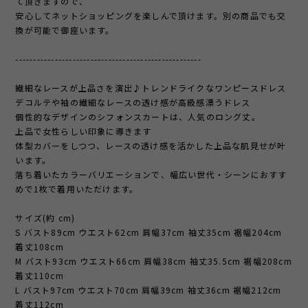
て頂きますので、
安心してネットショッピングを楽しんで頂けます。別の商品でも交
換が可能で御座います。
----------------------------------------------------
繊細なレースが上品さを演出♪トレンドライクなワンピースドレス
デコルテや袖の繊細なレースの透け感が高級感漂うドレス
個性的なデザインのシフォンスカートは、人気のロング丈。
上品で女性らしい印象に導きます
体型カバーをしつつ、レースの透け感を活かした上品な肌見せが叶
います。
落ち着いたカラーバリエーションで、幅広い世代・シーンにおすす
めで1枚で着用いただけます。
サイズ(約 cm)
S バスト89cm ウエスト62cm 肩幅37cm 袖丈35cm 裾幅204cm
着丈108cm
M バスト93cm ウエスト66cm 肩幅38cm 袖丈35.5cm 裾幅208cm
着丈110cm
L バスト97cm ウエスト70cm 肩幅39cm 袖丈36cm 裾幅212cm
着丈112cm