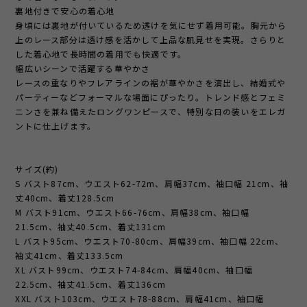
裏地付きで安心の着心地
身頃には裏地が付いているため透けを気にせず着用可能。胸元から
上のレース部分は透け感を活かして上品な肌見せを実現。さらりと
した着心地で長時間の着用でも快適です。
幅広いシーンで活躍する華やかさ
レースの重なりやフレアラインの裾が華やかさを演出し、結婚式や
パーティーなどフォーマルな場面にぴったり。トレンド感とフェミ
ニンさを兼ね備えたロングワンピースで、特別な日の装いをエレガ
ントに仕上げます。
サイズ(約)
S バスト87cm、ウエスト62-72m、肩幅37cm、袖口幅 21cm、袖
丈40cm、着丈128.5cm
M バスト91cm、ウエスト66-76cm、肩幅38cm、袖口幅
21.5cm、袖丈40.5cm、着丈131cm
L バスト95cm、ウエスト70-80cm、肩幅39cm、袖口幅 22cm、
袖丈41cm、着丈133.5cm
XL バスト99cm、ウエスト74-84cm、肩幅40cm、袖口幅
22.5cm、袖丈41.5cm、着丈136cm
XXL バスト103cm、ウエスト78-88cm、肩幅41cm、袖口幅