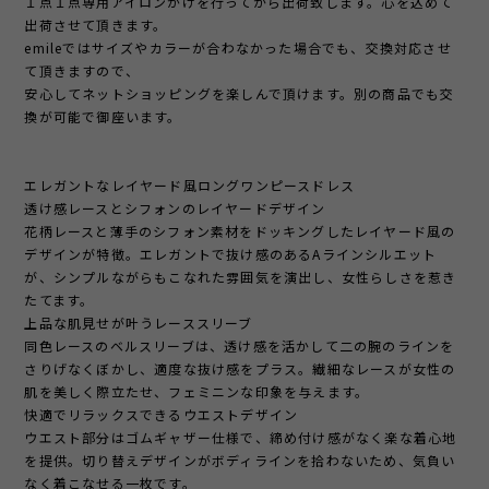
１点１点専用アイロンがけを行ってから出荷致します。心を込めて
出荷させて頂きます。
emileではサイズやカラーが合わなかった場合でも、交換対応させ
て頂きますので、
安心してネットショッピングを楽しんで頂けます。別の商品でも交
換が可能で御座います。
エレガントなレイヤード風ロングワンピースドレス
透け感レースとシフォンのレイヤードデザイン
花柄レースと薄手のシフォン素材をドッキングしたレイヤード風の
デザインが特徴。エレガントで抜け感のあるAラインシルエット
が、シンプルながらもこなれた雰囲気を演出し、女性らしさを惹き
たてます。
上品な肌見せが叶うレーススリーブ
同色レースのベルスリーブは、透け感を活かして二の腕のラインを
さりげなくぼかし、適度な抜け感をプラス。繊細なレースが女性の
肌を美しく際立たせ、フェミニンな印象を与えます。
快適でリラックスできるウエストデザイン
ウエスト部分はゴムギャザー仕様で、締め付け感がなく楽な着心地
を提供。切り替えデザインがボディラインを拾わないため、気負い
なく着こなせる一枚です。