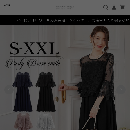
ォロワー10万人突破！タイムセール開催中！人と被らない希少なデザインをお手頃