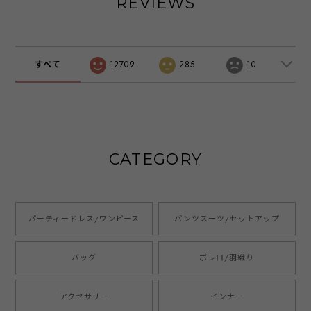
REVIEWS
ャレ 大きいサイズ
総レース ワンピー
OL オフィス ワン
セットアップ レデ
ス 大きいサイズ
ピース ミセス レ
ィース 入学式 30
フレア ネイビー
ディース 20代 30
代 40代 50代 おし
グレー グレーパー
代 40代 大きいサ
ゃれ コーデ 春 夏
プル グレーブルー
イズ お呼ばれ ド
すべて
12709
285
10
秋 冬 emile0356
ブラック マスター
レス emile0117
ド emile0218
CATEGORY
パーティードレス/ワンピース
パンツスーツ/セットアップ
バッグ
ボレロ/羽織り
アクセサリー
インナー