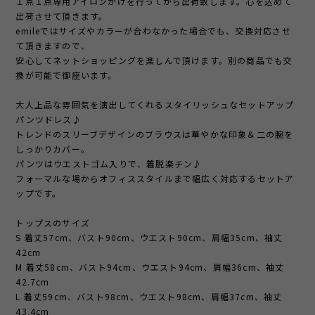
１点１点専用アイロンがけを行ってから出荷致します。心を込めて
出荷させて頂きます。
emileではサイズやカラーが合わなかった場合でも、交換対応させ
て頂きますので、
安心してネットショッピングを楽しんで頂けます。別の商品でも交
換が可能で御座います。
大人上品な雰囲気を演出してくれるスタイリッシュなセットアップ
パンツドレス♪
トレンドのスリーブデザインのブラウスは華やかな印象＆二の腕を
しっかりカバー。
パンツはウエストゴム入りで、着脱楽チン♪
フォーマルな場からオフィススタイルまで幅広く対応するセットア
ップです。
トップスのサイズ
S 着丈57cm、バスト90cm、ウエスト90cm、肩幅35cm、袖丈
42cm
M 着丈58cm、バスト94cm、ウエスト94cm、肩幅36cm、袖丈
42.7cm
L 着丈59cm、バスト98cm、ウエスト98cm、肩幅37cm、袖丈
43.4cm