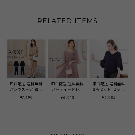
RELATED ITEMS
即日配送 送料無料
即日配送 送料無料
即日配送 送料無料
パンツスーツ 結婚
パーティードレス
2点セット セット
式 セレモニースー
フォーマルワンピ
アップ ケープ型ブ
¥7,490
¥6,918
¥5,985
ツ 七五三 入園式
ース フォーマルド
ラウス パーティー
服装 母親 卒園式
レス ドレス 披露
ドレス パンツドレ
ママ プリーツ 切
宴 結婚式 二次会
ス 上下セット 袖
替 パンツドレス
入学式 卒業式 食
有り パンツ 結婚
スーツ 母 パーテ
事会 レース 五分
式 二次会 披露宴
ィードレス ママス
袖 チューリップス
パーティー ブライ
ーツ 卒業式 オシ
リーブ シフォン
ダル ウェディング