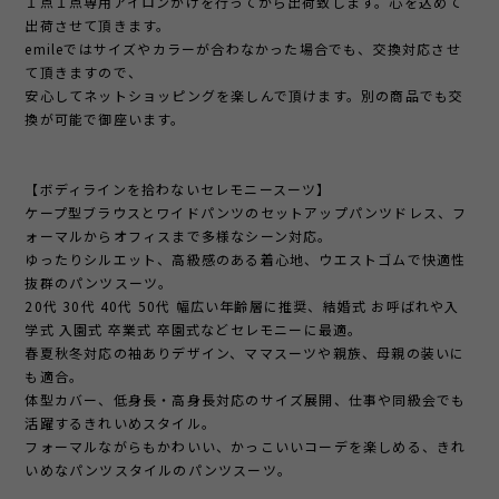
１点１点専用アイロンがけを行ってから出荷致します。心を込めて
出荷させて頂きます。
emileではサイズやカラーが合わなかった場合でも、交換対応させ
て頂きますので、
安心してネットショッピングを楽しんで頂けます。別の商品でも交
換が可能で御座います。
【ボディラインを拾わないセレモニースーツ】
ケープ型ブラウスとワイドパンツのセットアップパンツドレス、フ
ォーマルからオフィスまで多様なシーン対応。
ゆったりシルエット、高級感のある着心地、ウエストゴムで快適性
抜群のパンツスーツ。
20代 30代 40代 50代 幅広い年齢層に推奨、結婚式 お呼ばれや入
学式 入園式 卒業式 卒園式などセレモニーに最適。
春夏秋冬対応の袖ありデザイン、ママスーツや親族、母親の装いに
も適合。
体型カバー、低身長・高身長対応のサイズ展開、仕事や同級会でも
活躍するきれいめスタイル。
フォーマルながらもかわいい、かっこいいコーデを楽しめる、きれ
いめなパンツスタイルのパンツスーツ。