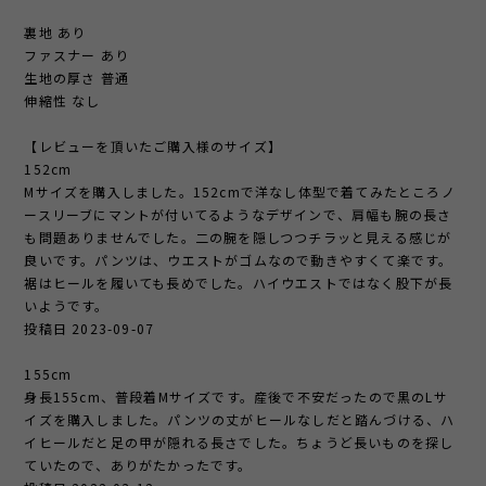
裏地 あり
ファスナー あり
生地の厚さ 普通
伸縮性 なし
【レビューを頂いたご購入様のサイズ】
152cm
Mサイズを購入しました。152cmで洋なし体型で着てみたところノ
ースリーブにマントが付いてるようなデザインで、肩幅も腕の長さ
も問題ありませんでした。二の腕を隠しつつチラッと見える感じが
良いです。パンツは、ウエストがゴムなので動きやすくて楽です。
裾はヒールを履いても長めでした。ハイウエストではなく股下が長
いようです。
投稿日 2023-09-07
155cm
身長155cm、普段着Mサイズです。産後で不安だったので黒のLサ
イズを購入しました。パンツの丈がヒールなしだと踏んづける、ハ
イヒールだと足の甲が隠れる長さでした。ちょうど長いものを探し
ていたので、ありがたかったです。