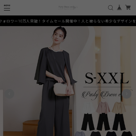
突破！タイムセール開催中！人と被らない希少なデザインをお手頃価格でご提供いた