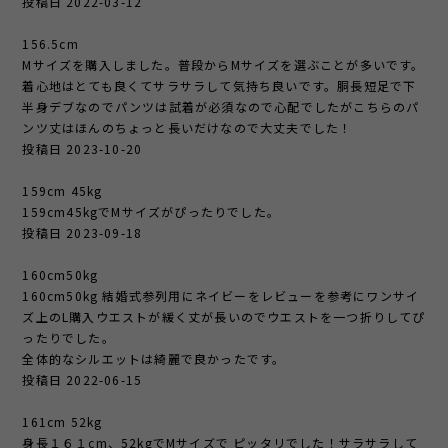
投稿日 2022-03-12
156.5cm
Mサイズを購入しました。普段からMサイズを選ぶことが多いです。
着心地はとても良くてサラサラして気持ち良いです。胴長短足で下
半身デブなのでパンツは試着が必須なので心配でしたがこちらのパ
ンツ丈はほんのちょっと長いだけなので大丈夫でした！
投稿日 2023-10-20
159cm 45kg
159cm45kgでMサイズがぴったりでした。
投稿日 2023-09-18
160cm50kg
160cm50kg 結婚式参列用にネイビーをレビューを参考にワンサイ
ズ上のL購入ウエストが緩く丈が長いのでウエストを一つ折りしてぴ
ったりでした。
全体的なシルエットは綺麗で良かったです。
投稿日 2022-06-15
161cm 52kg
身長１６１cm、52kgでMサイズで ピッタリでした！サラサラして