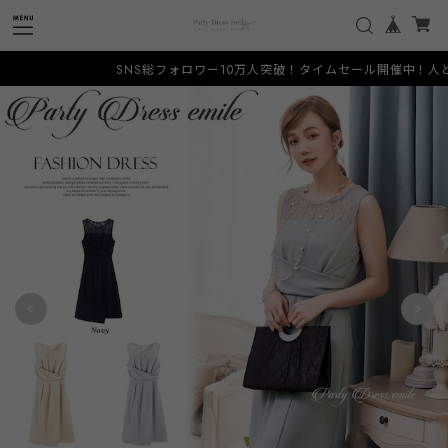
SNS総フォロワー10万人突破！タイムセール開催中！人と被ら