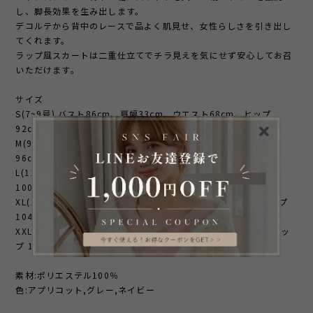
し、脚長効果を生み出します。
デコルテから背中のレースで品よく肌見せ、女性らしさを引き出し
てくれます。
ラップ風スカートは二重仕立てでチラ見えを気にせず安心してお召
いただけます。
サイズ
S(7~9号) バスト86cm、肩幅33cm、ウエスト68cm、ヒップ
92cm、着丈104cm
M(9~11号) バスト90cm、肩幅34cm、ウエスト72cm、ヒップ
96cm、着丈105cm
L(11~13号) バスト94cm、肩幅35cm、ウエスト76cm、ヒップ
100cm、着丈106cm
XL(13~15号) バスト98cm、肩幅36cm、ウエスト80cm、ヒップ
104cm、着丈107cm
XXL(15~17号) バスト102cm、肩幅37cmウエスト84cm、、ヒッ
プ 108cm、着丈108cm
素材:ポリエステル100％
色:アプリコット,グレー,ネイビー