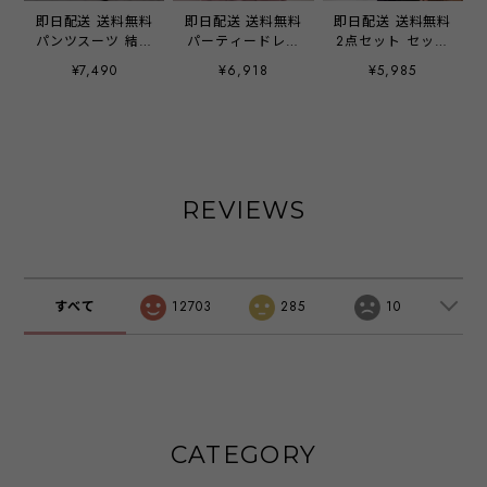
即日配送 送料無料
即日配送 送料無料
即日配送 送料無料
パンツスーツ 結婚
パーティードレス
2点セット セット
式 セレモニースー
フォーマルワンピ
アップ ケープ型ブ
¥7,490
¥6,918
¥5,985
ツ 七五三 入園式
ース フォーマルド
ラウス パーティー
服装 母親 卒園式
レス ドレス 披露
ドレス パンツドレ
ママ プリーツ 切
宴 結婚式 二次会
ス 上下セット 袖
替 パンツドレス
入学式 卒業式 食
有り パンツ 結婚
スーツ 母 パーテ
事会 レース 五分
式 二次会 披露宴
ィードレス ママス
袖 チューリップス
パーティー ブライ
ーツ 卒業式 オシ
リーブ シフォン
ダル ウェディング
REVIEWS
ャレ 大きいサイズ
総レース ワンピー
OL オフィス ワン
セットアップ レデ
ス 大きいサイズ
ピース ミセス レ
ィース 入学式 30
フレア ネイビー
ディース 20代 30
代 40代 50代 おし
グレー グレーパー
代 40代 大きいサ
ゃれ コーデ 春 夏
プル グレーブルー
イズ お呼ばれ ド
すべて
12703
285
10
秋 冬 emile0356
ブラック マスター
レス emile0117
ド emile0218
CATEGORY