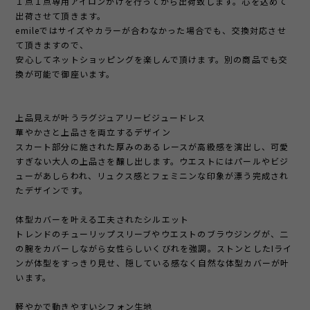
１点１点専用アイロンがけを行ってから出荷致します。心を込めて
出荷させて頂きます。
emileではサイズやカラーが合わなかった場合でも、交換対応させ
て頂きますので、
安心してネットショッピングを楽しんで頂けます。別の商品でも交
換が可能で御座います。
上品見えが叶うラグジュアリービジュードレス
華やかさと上品さを両立するデザイン
スカート部分に施された厚みのあるレースが高級感を演出し、可愛
すぎない大人の上品さを醸し出します。ウエストにはパールやビジ
ューがあしらわれ、リュクス感とフェミニンな印象が漂う完成され
たデザインです。
体型カバーを叶える工夫されたシルエット
トレンドのチューリップスリーブやウエストのブラウジングが、二
の腕をカバーしながら女性らしいくびれを強調。ストンとしたIライ
ンが体型をすっきり見せ、隠している感なく自然な体型カバーが叶
います。
軽やかで動きやすいシフォン生地