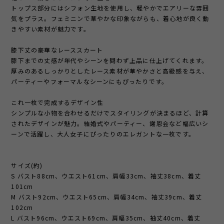
トップス部分にはシフォン生地を使用し、軽やかでエアリーな雰囲
気をプラス。フェミニンで華やかな印象ながらも、着心地が良く動
きやすい素材が魅力です。
膝下丈の豪華なレーススカート
膝下までの丈感が年代やシーンを問わず上品に仕上げてくれます。
厚みのあるしっかりとしたレース素材が華やかさと高級感を与え、
パーティーやフォーマルなシーンにもぴったりです。
これ一枚で完成するデザイン性
シンプルな小物を合わせるだけでスタイリングが決まるほど、計算
されたデザインが魅力。結婚式やパーティー、謝恩会など幅広いシ
ーンで活躍し、大人女子にぴったりのエレガントな一枚です。
サイズ(約)
S バスト88cm、ウエスト61cm、肩幅33cm、袖丈38cm、着丈
101cm
M バスト92cm、ウエスト65cm、肩幅34cm、袖丈39cm、着丈
102cm
L バスト96cm、ウエスト69cm、肩幅35cm、袖丈40cm、着丈