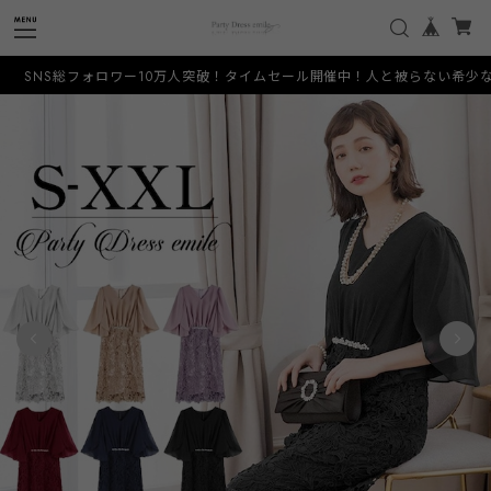
ー10万人突破！タイムセール開催中！人と被らない希少なデザインをお手頃価格で