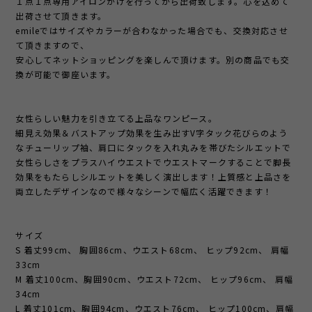
１点１点専用アイロンがけを行ってから出荷致します。心を込めて
出荷させて頂きます。
emileではサイズやカラーが合わなかった場合でも、交換対応させ
て頂きますので、
安心してネットショッピングを楽しんで頂けます。別の商品でも交
換が可能で御座います。
女性らしい魅力を引き立てる上品なワンピース。
細見え効果＆バストアップ効果を生み出すV字タック花びらのよう
なチューリップ袖、肩口にタックを入れ丸みを帯びたシルエットで
女性らしさをプラスハイウエストでウエストマークすることで脚長
効果をもたらしシルエットを美しく演出します！上質感と上品さを
両立したデザインなので様々なシーンで幅広く活躍できます！
サイズ
S 着丈99cm、 胸囲86cm、ウエスト68cm、 ヒップ92cm、 肩幅
33cm
M 着丈100cm、胸囲90cm、ウエスト72cm、 ヒップ96cm、 肩幅
34cm
L 着丈101cm、胸囲94cm、ウエスト76cm、 ヒップ100cm、肩幅