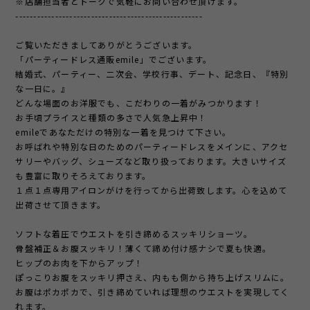
※店舗担当者とトークで気軽にお問い合わせ頂けます。
----------------------------------------------------
ご覧いただきましてありがとうございます。
「パーティードレス通販emile」でございます。
結婚式、パーティー、二次会、学校行事、デート、記念日、『特別
な一日に。』
どんな場面のお洋服でも、こだわりの一着がみつかります！
お手頃プライスと種類の多さで人気急上昇中！
emileであなただけの特別な一着を見つけて下さい。
お呼ばれや特別な日のためのパーティードレスをメインに、アクセ
サリーやバッグ、シューズなど取り扱っております。大きいサイズ
も豊富に取りそろえております。
１点１点専用アイロンがけを行ってから出荷致します。心を込めて
出荷させて頂きます。
ソフトな着圧でウエストを引き締めるスッキリショーツ。
骨盤補正＆お腹スッキリ！薄くて締め付け感ナシで夏も快適。
ヒップのお肉を下からアップ！
ぽっこりお腹をスッキリ押さえ、内もも側から持ち上げスリムに。
お腹はポカポカで、引き締めていれば理想のウエストを実現してく
れます。