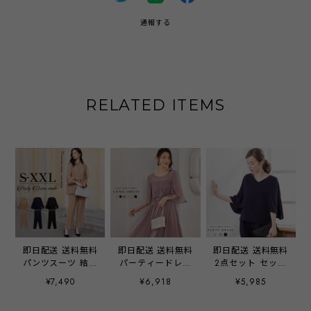
通報する
RELATED ITEMS
即日配送 送料無料
即日配送 送料無料
即日配送 送料無料
パンツスーツ 結婚
パーティードレス
2点セット セット
式 セレモニースー
フォーマルワンピ
アップ ケープ型ブ
¥7,490
¥6,918
¥5,985
ツ 七五三 入園式
ース フォーマルド
ラウス パーティー
服装 母親 卒園式
レス ドレス 披露
ドレス パンツドレ