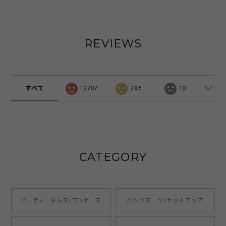
ママ プリーツ 切
宴 結婚式 二次会
ス 上下セット 袖
替 パンツドレス
入学式 卒業式 食
有り パンツ 結婚
スーツ 母 パーテ
事会 レース 五分
式 二次会 披露宴
ィードレス ママス
袖 チューリップス
パーティー ブライ
ーツ 卒業式 オシ
リーブ シフォン
ダル ウェディング
REVIEWS
ャレ 大きいサイズ
総レース ワンピー
OL オフィス ワン
セットアップ レデ
ス 大きいサイズ
ピース ミセス レ
ィース 入学式 30
フレア ネイビー
ディース 20代 30
代 40代 50代 おし
グレー グレーパー
代 40代 大きいサ
ゃれ コーデ 春 夏
プル グレーブルー
イズ お呼ばれ ド
すべて
12707
285
10
秋 冬 emile0356
ブラック マスター
レス emile0117
ド emile0218
CATEGORY
パーティードレス/ワンピース
パンツスーツ/セットアップ