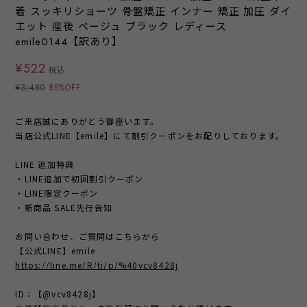
着 スッキリショーツ 骨盤矯正 インナー 矯正 加圧 ダイ
エット 産後 ベージュ ブラック レディース
emile0144【訳あり】
¥522
税込
¥3,480
85%OFF
ご来店誠にありがとう御座います。
当店公式LINE【emile】にて割引クーポンをお配りしております。
LINE 追加特典
・LINE追加で初回割引クーポン
・LINE限定クーポン
・新商品 SALE先行告知
お問い合わせ、ご質問はこちらから
【公式LINE】emile
https://line.me/R/ti/p/%40vcv8428j
ID：【@vcv8428j】