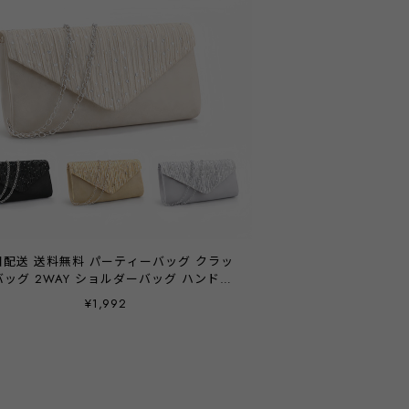
日配送 送料無料 パーティーバッグ クラッ
バッグ 2WAY ショルダーバッグ ハンドバ
グ 結婚式 披露宴 二次会 お呼ばれ 演奏会
¥1,992
会 女子会 お呼ばれ 他と被らない レディ
ス シルバー ベージュ ブラック ゴールド
emile0286