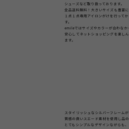
シューズなど取り扱っております。
全品送料無料！大きいサイズも豊富に
１点１点専用アイロンがけを行ってか
す。
emileではサイズやカラーが合わな
安心してネットショッピングを楽しん
ます。
スタイリッシュなシルバーフレームが
質感の良いスエード素材を使用し品の
とてもシンプルなデザインながらも、