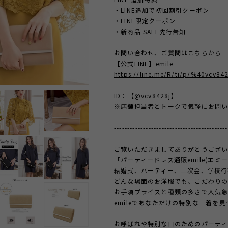
・LINE追加で初回割引クーポン
・LINE限定クーポン
・新商品 SALE先行告知
お問い合わせ、ご質問はこちらから
【公式LINE】emile
https://line.me/R/ti/p/%40vcv842
ID：【@vcv8428j】
※店舗担当者とトークで気軽にお問い
-------------------------------------------
ご覧いただきましてありがとうござい
「パーティードレス通販emile(エミ
結婚式、パーティー、二次会、学校行
どんな場面のお洋服でも、こだわり
お手頃プライスと種類の多さで人気
emileであなただけの特別な一着を
お呼ばれや特別な日のためのパーティ