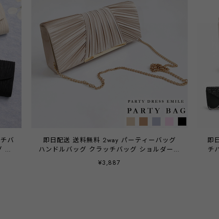
ッチバ
即日配送 送料無料 2way パーティーバッグ
即
 ス
ハンドルバッグ クラッチバッグ ショルダーバ
チ
way
ッグ バッグ バック 大きめ クラッチ 化粧小
ッ
¥3,887
露宴
物 ご祝儀袋 スマホ お呼ばれ お呼ばれドレス
同窓
 オ
レディース 結婚式 二次会 披露宴 謝恩会 1.5
ー
ベー
次会 発表会 入学式 卒業式 入園式 卒園式 冠
婚葬祭 フォーマル サテン パーティーアイテ
ム 20代 30代 40代 emile0221