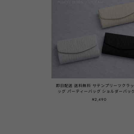
即日配送 送料無料 サテンプリーツクラ
ッグ パーティーバッグ ショルダーバッグ
クエア ミニ 斜めがけ 肩掛け チェーン 2
¥2,490
レディース 結婚式 お呼ばれ 二次会 披
謝恩会 成人式 同窓会 卒業式 フォーマル
ケージョン きれいめ シンプル 無地 黒 
ジュ グレー emile0366