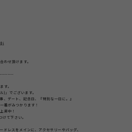
8j
合わせ頂けます。
---------
ます。
ール)」でございます。
事、デート、記念日、『特別な一日に。』
の一着がみつかります！
急上昇中！
見つけて下さい。
ードレスをメインに、アクセサリーやバッグ、