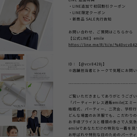
・LINE追加で初回割引クーポン
・LINE限定クーポン
・新商品 SALE先行告知
お問い合わせ、ご質問はこちらから
【公式LINE】emile
https://line.me/R/ti/p/%40vcv842
ID：【@vcv8428j】
※店舗担当者とトークで気軽にお問い
-------------------------------------------
ご覧いただきましてありがとうござい
「パーティードレス通販emile(エミ
結婚式、パーティー、二次会、学校行
どんな場面のお洋服でも、こだわり
お手頃プライスと種類の多さで人気
emileであなただけの特別な一着を
お呼ばれや特別な日のためのパーティ