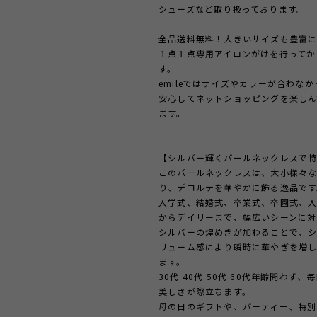
シューズなど取り扱っております。
全品送料無料！大きいサイズも豊富に
１点１点専用アイロンがけを行ってか
す。
emileではサイズやカラーが合わな
安心してネットショッピングを楽しん
ます。
【シルバー輝くパールネックレスで
このパールネックレスは、大小様々な
り、デコルテを華やかに飾る逸品です
入学式、結婚式、卒業式、卒園式、入
からデイリーまで、幅広いシーンに対
シルバーの煌めきが加わることで、
リューム感により瞬時に華やぎを増
ます。
30代 40代 50代 60代年齢問わ
美しさが際立ちます。
母の日のギフトや、パーティー、特別