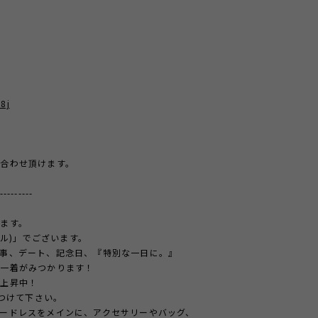
8j
合わせ頂けます。
---------
ます。
ール)」でございます。
事、デート、記念日、『特別な一日に。』
の一着がみつかります！
急上昇中！
見つけて下さい。
ードレスをメインに、アクセサリーやバッグ、