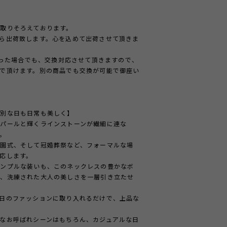
取りそろえております。
ら出荷致します。心を込めて出荷させて頂きま
かった場合でも、交換対応させて頂きますので、
で頂けます。別の商品でも交換が可能で御座い
特別な日も日常も美しく】
パールと輝くラインストーンが繊細に連な
。
園式、そして冠婚葬祭など、フォーマルな場
応します。
シンプルな装いも、このネックレスの豊かなボ
し、洗練された大人の美しさを一層引き立たせ
ず、毎日のファッションに取り入れるだけで、上品な
なお呼ばれシーンはもちろん、カジュアルな日