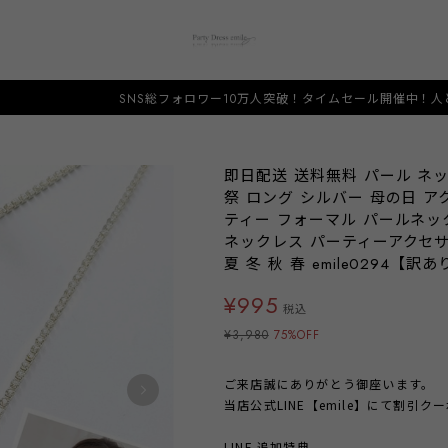
NS総フォロワー10万人突破！タイムセール開催中！人と被らない希少なデザイン
即日配送 送料無料 パール ネッ
祭 ロング シルバー 母の日 ア
ティー フォーマル パールネッ
ネックレス パーティーアクセ
夏 冬 秋 春 emile0294【訳あ
¥995
税込
¥3,980
75%OFF
ご来店誠にありがとう御座います。
当店公式LINE【emile】にて割引
LINE 追加特典