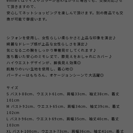
emileではサイズやカラーが合わなかった場合でも、交換対応させ
て頂きますので、
安心してネットショッピングを楽しんで頂けます。別の商品でも交
換が可能で御座います。
シフォンを使用し、女性らしい柔らかさと上品な印象を演出♪
綺麗なドレープ感が上品な女性らしさを演出♪
気になる二の腕をしっかり華奢見せしてくれます♪
落ち着いた安心のミモレ丈で、膝見えをおしゃれにカバー♪
ハイウエストデザインが、脚長見え効果◎
肌触りのいい生地を使用し、着心地◎
パーティーはもちろん、オケージョンシーンで大活躍◎
サイズ
S バスト88cm、ウエスト61cm、肩幅33cm、袖丈38cm、着丈
101cm
M バスト92cm、ウエスト65cm、肩幅34cm、袖丈39cm、着丈
102cm
L バスト96cm、ウエスト69cm、肩幅35cm、袖丈40cm、着丈
103cm
XL バスト100cm、ウエスト73cm、肩幅36cm、袖丈41cm、着丈