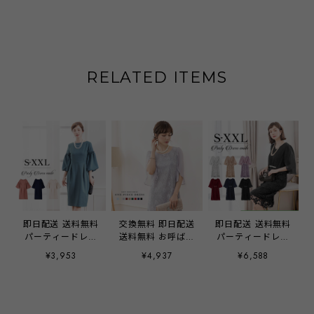
RELATED ITEMS
即日配送 送料無料
交換無料 即日配送
即日配送 送料無料
パーティードレス
送料無料 お呼ばれ
パーティードレス
ドレス ワンピース
ドレス パーティー
ドレス ワンピース
¥3,953
¥4,937
¥6,588
ミディアムドレス
ドレス ドレス ワ
ビジュードレス ミ
袖有り 体型カバー
ンピース ミディア
ディアムドレス レ
膝丈 お呼ばれドレ
ムドレス レース
ース シフォン ド
ス 結婚式 二次会
シフォン 袖有り
レープ 袖有り 膝
入学式 入園式 卒
膝丈 お呼ばれドレ
丈 ハーフ丈 他と