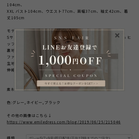
104cm、
XXL バスト104cm、ウエスト77cm、肩幅37cm、袖丈42cm、着
丈105cm
モデルサイズ
Sサイズ着用 身長165cm 体重45kg バスト82cm ウエスト62cm ヒ
ップ84cm
裏地 あり
ファスナー なし
生地の厚さ 普通
伸縮性 なし
素材:ポリエステル100％
色:グレー,ネイビー,ブラック
その他の画像はこちら↓
https://www.emiledress.com/blog/2019/06/25/215046
種類