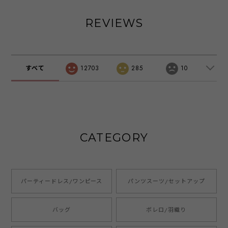
園式 卒業式 パー
ス 結婚式 二次会
被らない お呼ばれ
ティ パーティー
披露宴 謝恩会 パ
ドレス 結婚式 二
REVIEWS
ブライダル レディ
ーティ パーティー
次会 披露宴 謝恩
ース 20代 30代
ブライダル 通勤
会 食事会 記念日
40代 大きいサイ
オフィス レディー
パーティ パーティ
ズ お呼ばれ
ス 20代 30代 40
ー ブライダル レ
emile0106
代 大きいサイズ
ディース 20代 30
すべて
12703
285
10
44e22【アウトレ
お呼ばれ 雑誌掲載
代 40代 大きいサ
ット】
商品 emile0017
イズ お呼ばれ
77h55
emile0206
CATEGORY
パーティードレス/ワンピース
パンツスーツ/セットアップ
バッグ
ボレロ/羽織り