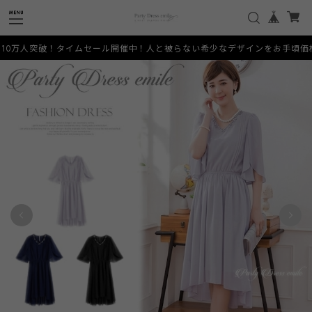
0万人突破！タイムセール開催中！人と被らない希少なデザインをお手頃価格でご提