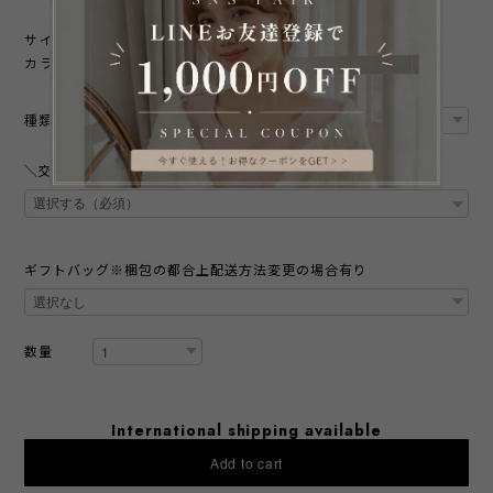
サイズ(cm) ワンサイズ：縦31cmm×横32cm/総丈46cm
カラー ブラック、ベージュ
種類
＼交換無料キャンペーン／ 本商品は交換する際の返送送料が無料
ギフトバッグ※梱包の都合上配送方法変更の場合有り
数量
International shipping available
Add to cart