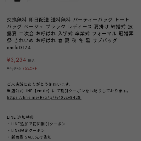
交換無料 即日配送 送料無料 パーティーバッグ トート
バッグ ベージュ ブラック レディース 肩掛け 結婚式 披
露宴 二次会 お呼ばれ 入学式 卒業式 フォーマル 冠婚葬
祭 きれいめ お呼ばれ 春 夏 秋 冬 黒 サブバッグ
emile0174
¥3,234
税込
¥4,975
35%OFF
ご来店誠にありがとう御座います。
当店公式LINE【emile】にて割引クーポンをお配りしております。
https://line.me/R/ti/p/%40vcv8428j
LINE 追加特典
・LINE追加で初回割引クーポン
・LINE限定クーポン
・新商品 SALE先行告知