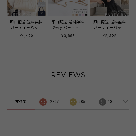
即日配送 送料無料
即日配送 送料無料
即日配送 送料無料
パーティーバッグ
2way パーティー
パーティーバッグ
パーティー バッグ
バッグ ハンドルバ
パーティー バッグ
¥4,490
¥3,887
¥2,392
パールチェーン ハ
ッグ クラッチバッ
ハンドバッグ
ンドバッグ サテン
グ ショルダーバッ
2way 結婚式 お呼
フォマール 二次会
グ バッグ バック
ばれ ラメ ショル
謝恩会 お呼ばれ
大きめ クラッチ
ダーバッグ マチあ
上品 エレガント
化粧小物 ご祝儀袋
り 手持ち 肩掛け
冠婚葬祭 披露宴
スマホ お呼ばれ
レディース
発表会 演奏会 食
お呼ばれドレス レ
emile0384
REVIEWS
事会 emile0217
ディース 結婚式
二次会 披露宴 謝
恩会 1.5次会 発表
会 入学式 卒業式
入園式 卒園式 冠
すべて
12707
285
10
婚葬祭 フォーマル
サテン パーティー
アイテム 20代 30
代 40代
emile0221