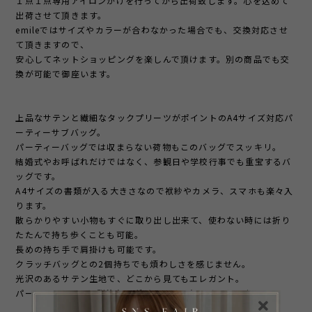
１点１点専用アイロンがけを行ってから出荷致します。心を込めて
出荷させて頂きます。
emileではサイズやカラーが合わなかった場合でも、交換対応させ
て頂きますので、
安心してネットショッピングを楽しんで頂けます。別の商品でも交
換が可能で御座います。
上品なサテンと繊細なタックプリーツがポイントのA4サイズ対応パ
ーティーサブバッグ。
パーティーバッグでは収まらない荷物もこのバッグでスッキリ。
結婚式やお呼ばれだけではなく、参観日や学校行事でも重宝するバ
ッグです。
A4サイズの書類が入る大きさなので袱紗やカメラ、スマホも楽々入
ります。
散らかりやすい小物もすぐに取り出し出来て、使わない時には折り
たたんで持ち歩くことも可能。
長めの持ち手で肩掛けも可能です。
クラッチバッグとの2個持ちでも煩わしさを感じません。
光沢のあるサテン生地で、どこから見てもエレガント。
パーティーシーンに馴染むラグジュアリーなアイテムです。