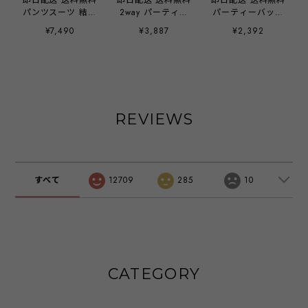
パンツスーツ 結婚
2way パーティー
パーティーバッグ
式 セレモニースー
バッグ ハンドルバ
パーティー バッグ
¥7,490
¥3,887
¥2,392
ツ 七五三 入園式
ッグ クラッチバッ
ハンドバッグ
服装 母親 卒園式
グ ショルダーバッ
2way 結婚式 お呼
ママ プリーツ 切
グ バッグ バック
ばれ ラメ ショル
替 パンツドレス
大きめ クラッチ
ダーバッグ マチあ
スーツ 母 パーテ
化粧小物 ご祝儀袋
り 手持ち 肩掛け
ィードレス ママス
スマホ お呼ばれ
レディース
ーツ 卒業式 オシ
お呼ばれドレス レ
emile0384
REVIEWS
ャレ 大きいサイズ
ディース 結婚式
セットアップ レデ
二次会 披露宴 謝
ィース 入学式 30
恩会 1.5次会 発表
代 40代 50代 おし
会 入学式 卒業式
ゃれ コーデ 春 夏
入園式 卒園式 冠
すべて
12709
285
10
秋 冬 emile0356
婚葬祭 フォーマル
サテン パーティー
アイテム 20代 30
代 40代
emile0221
CATEGORY