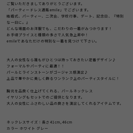
ご覧いただきましてありがとうございます。
「パーティードレス通販emile」でございます。
結婚式、パーティー、二次会、学校行事、デート、記念日、『特別
な一日に。』
どんな場面のお洋服でも、こだわりの一着がみつかります！
お手頃プライスと種類の多さで人気急上昇中！
emileであなただけの特別な一着を見つけて下さい。
大人の女性なら誰もがひとつは持っておきたい定番デザイン♪
フォーマルやパーティに最適！！
パールとラインストーンがゴージャス感演出♪
上品で華やかに美しく飾るワンランク上のパーティスタイルに！
胸元を品良く仕上げてくれる、パールネックレス
イヤリングもセットでのご提供となります。
大人の女性にふさわしい品の良さを演出してくれるアイテムです。
ネックレスサイズ：長さ41cm,46cm
カラー ホワイト グレー