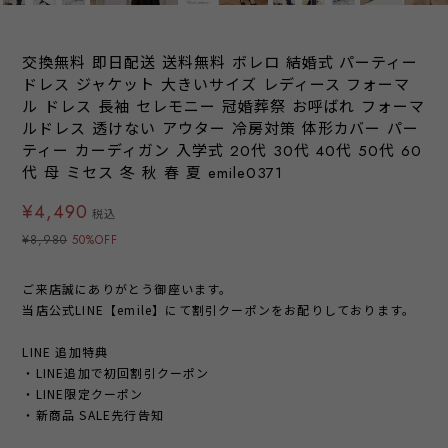
交換無料 即日配送 送料無料 ボレロ 結婚式 パーティー
ドレス ジャケット 大きいサイズ レディース フォーマ
ル ドレス 長袖 セレモニー 冠婚葬祭 お呼ばれ フォーマ
ルドレス 透けない アウター 冷房対策 体形カバー パー
ティー カーディガン 入学式 20代 30代 40代 50代 60
代 母 ミセス 冬 秋 春 夏 emile0371
¥4,490
税込
¥8,980
50%OFF
ご来店誠にありがとう御座います。
当店公式LINE【emile】にて割引クーポンをお配りしております。
LINE 追加特典
・LINE追加で初回割引クーポン
・LINE限定クーポン
・新商品 SALE先行告知