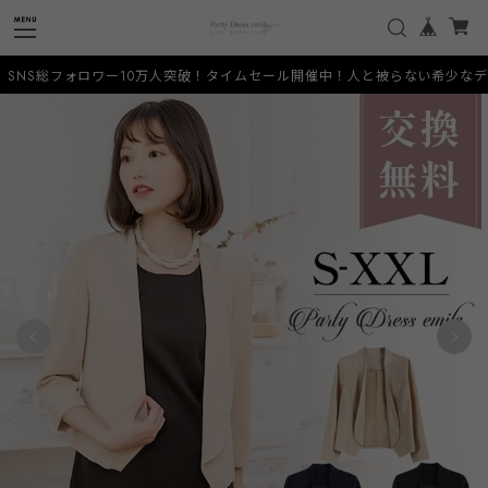
ー10万人突破！タイムセール開催中！人と被らない希少なデザインをお手頃価格で