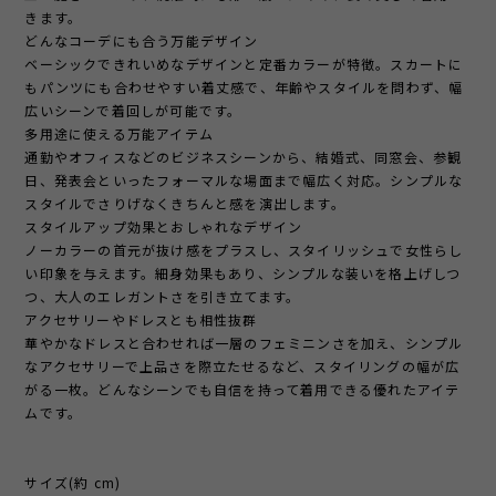
きます。
どんなコーデにも合う万能デザイン
ベーシックできれいめなデザインと定番カラーが特徴。スカートに
もパンツにも合わせやすい着丈感で、年齢やスタイルを問わず、幅
広いシーンで着回しが可能です。
多用途に使える万能アイテム
通勤やオフィスなどのビジネスシーンから、結婚式、同窓会、参観
日、発表会といったフォーマルな場面まで幅広く対応。シンプルな
スタイルでさりげなくきちんと感を演出します。
スタイルアップ効果とおしゃれなデザイン
ノーカラーの首元が抜け感をプラスし、スタイリッシュで女性らし
い印象を与えます。細身効果もあり、シンプルな装いを格上げしつ
つ、大人のエレガントさを引き立てます。
アクセサリーやドレスとも相性抜群
華やかなドレスと合わせれば一層のフェミニンさを加え、シンプル
なアクセサリーで上品さを際立たせるなど、スタイリングの幅が広
がる一枚。どんなシーンでも自信を持って着用できる優れたアイテ
ムです。
サイズ(約 cm)