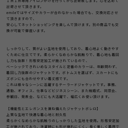
１点１点専用アイロンがけを行ってから出荷致します。心を込めて
出荷させて頂きます。
emileではサイズやカラーが合わなかった場合でも、交換対応させ
て頂きますので、
安心してネットショッピングを楽しんで頂けます。別の商品でも交
換が可能で御座います。
しっかりして、質がよい生地を使用しており、着心地よく動きやす
くために仕立てです。柔らかくなめらかな肌触りで、着心地も着回
し力も抜群！形態安定加工が施されているので、
ベーシックできれいめなスタイルと定番のカラーは、年齢問わず、
着回し力抜群のジャケットです。ボトムスを選ばず、スカートにも
ズボンにも合わせやすい着丈感です。
これは様々なシーンに活躍するテーラードジャケットです。事務、
通勤、オフィス、仕事などビジネスシーン、また結婚式、同窓会、
参観日、発表会、などにも大活躍で、幅広くお使い頂けます。
【機能性とエレガンスを兼ね備えたジャケットボレロ】
上質な生地で快適な着心地と耐久性
柔らかくなめらかな肌触りのしっかりした生地を使用。形態安定加
工が施されており、洗濯時にも形が崩れにくく、長く美しく着用で