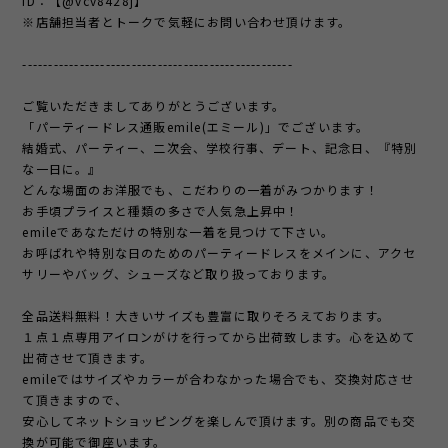
ID：【@vcv8428j】
※店舗担当者とトークで気軽にお問い合わせ頂けます。
----------------------------------------------------
ご覧いただきましてありがとうございます。
「パーティードレス通販emile(エミール)」でございます。
結婚式、パーティー、二次会、学校行事、デート、記念日、『特別
な一日に。』
どんな場面のお洋服でも、こだわりの一着がみつかります！
お手頃プライスと種類の多さで人気急上昇中！
emileであなただけの特別な一着を見つけて下さい。
お呼ばれや特別な日のためのパーティードレスをメインに、アクセ
サリーやバッグ、シューズなど取り扱っております。
全品送料無料！大きいサイズも豊富に取りそろえております。
１点１点専用アイロンがけを行ってから出荷致します。心を込めて
出荷させて頂きます。
emileではサイズやカラーが合わなかった場合でも、交換対応させ
て頂きますので、
安心してネットショッピングを楽しんで頂けます。別の商品でも交
換が可能で御座います。