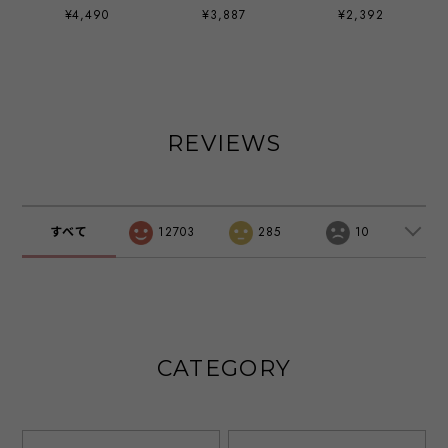
ー バッグ パール
バッグ ハンドルバ
パーティー バッグ
¥4,490
¥3,887
¥2,392
チェーン ハンドバ
ッグ クラッチバッ
ハンドバッグ
ッグ サテン フォ
グ ショルダーバッ
2way 結婚式 お呼
マール 二次会 謝
グ バッグ バック
ばれ ラメ ショル
恩会 お呼ばれ 上
大きめ クラッチ
ダーバッグ マチあ
品 エレガント 冠
化粧小物 ご祝儀袋
り 手持ち 肩掛け
婚葬祭 披露宴 発
スマホ お呼ばれ
レディース
表会 演奏会 食事
お呼ばれドレス レ
emile0384
REVIEWS
会 emile0217
ディース 結婚式
二次会 披露宴 謝
恩会 1.5次会 発表
会 入学式 卒業式
入園式 卒園式 冠
すべて
12703
285
10
婚葬祭 フォーマル
サテン パーティー
アイテム 20代 30
代 40代
emile0221
CATEGORY