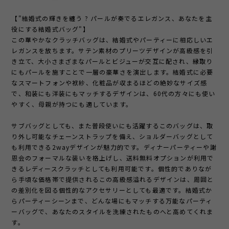
【"結婚式の輝きを纏う ? パールが奏でるエレガンス、あなたを主
役にする結婚式バッグ"】
この華やかなクラッチバッグは、結婚式やパーティーに相応しいエ
レガンスを放ちます。サテン素材のプリーツデザインが高級感を引
き立て、大小さまざまなパールとビジューが交互に配され、縁取り
にもパールを施すことで一層の豪華さを演出します。結婚式に必要
なスマートフォンや袱紗、化粧品が収まるほどの絶妙なサイズ感
で、和装にも洋装にもマッチするデザインは、60代の方々にも使い
やすく、母親が持つにも適しています。
サブバッグとしても、また普段使いにも活躍するこのバッグは、取
り外し可能なチェーンストラップを備え、ショルダーバッグとして
も利用できる2wayデザインが魅力的です。ディナーパーティーや謝
恩会のフォーマルな装いを格上げし、送料無料オプションが利用で
きるレディースクラッチとしても利用可能です。個性的でありなが
ら手頃な価格帯で提供されるこの高級感溢れるデザインは、周囲と
の差別化を図る個性的なアクセサリーとしても最適です。結婚式か
らパーティーシーンまで、どんな場にもマッチする万能なパーティ
ーバッグで、あなたのスタイルを洗練されたものへと高めてくれま
す。