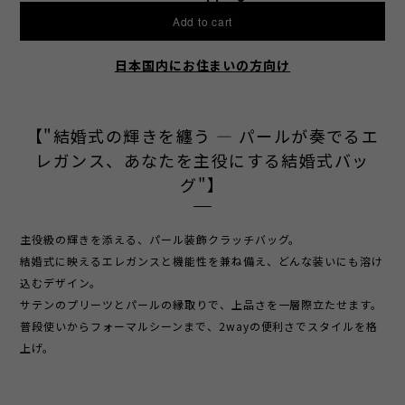
Add to cart
日本国内にお住まいの方向け
【"結婚式の輝きを纏う ― パールが奏でるエ
レガンス、あなたを主役にする結婚式バッ
グ"】
主役級の輝きを添える、パール装飾クラッチバッグ。
結婚式に映えるエレガンスと機能性を兼ね備え、どんな装いにも溶け
込むデザイン。
サテンのプリーツとパールの縁取りで、上品さを一層際立たせます。
普段使いからフォーマルシーンまで、2wayの便利さでスタイルを格
上げ。