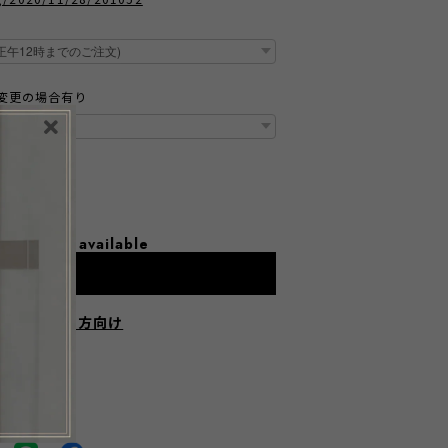
変更の場合有り
l shipping available
dd to cart
にお住まいの方向け
HARE ON