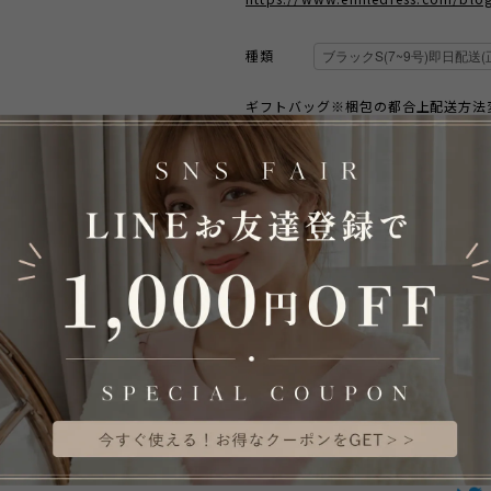
種類
ギフトバッグ※梱包の都合上配送方法
数量
Internationa
A
日本国内
S