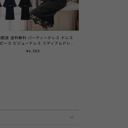
日配送 送料無料 パーティードレス ドレス
ピース ビジュードレス ミディアムドレス
ース シフォン ドレープ 袖有り 膝丈 ハー
¥6,588
 他と被らない お呼ばれドレス 結婚式 二
会 披露宴 謝恩会 食事会 記念日 パーティ
ーティー ブライダル レディース 20代 30
40代 大きいサイズ お呼ばれ emile0206