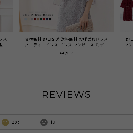
レス
交換無料 即日配送 送料無料 お呼ばれドレス
即
型カ
パーティードレス ドレス ワンピース ミディ
ワン
 入
アムドレス レース シフォン 袖有り 膝丈 お
レ
¥4,937
ーテ
呼ばれドレス 結婚式 二次会 披露宴 謝恩会
フ丈
40代
パーティ パーティー ブライダル 通勤 オフィ
次
ス レディース 20代 30代 40代 大きいサイズ
パ
お呼ばれ 雑誌掲載商品 emile0017 77h55
代 
REVIEWS
285
10