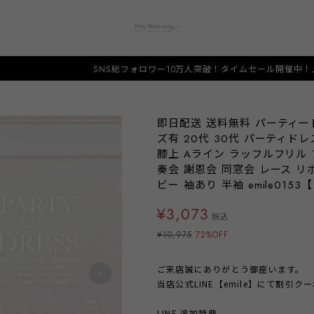
SNS総フォロワー10万人突破！タイムセール開催中！人と被らない希少な
即日配送 送料無料 パーティー
ズ有 20代 30代 パーティド
膝上 Aライン ラッフルフリル 
奏会 謝恩会 同窓会 レース リ
ビー 袖あり 半袖 emile015
¥3,073
税込
¥10,975
72%OFF
ご来店誠にありがとう御座います。
当店公式LINE【emile】にて割引
LINE 追加特典