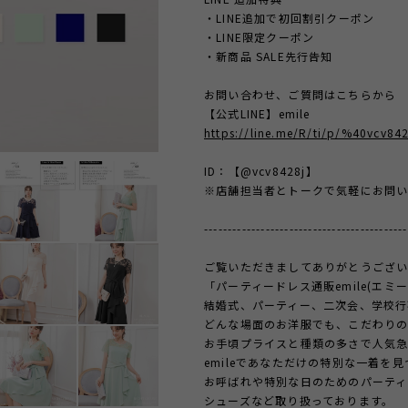
・LINE追加で初回割引クーポン
・LINE限定クーポン
・新商品 SALE先行告知
お問い合わせ、ご質問はこちらから
【公式LINE】emile
https://line.me/R/ti/p/%40vcv842
ID：【@vcv8428j】
※店舗担当者とトークで気軽にお問い
-------------------------------------------
ご覧いただきましてありがとうござい
「パーティードレス通販emile(エミ
結婚式、パーティー、二次会、学校行
どんな場面のお洋服でも、こだわり
お手頃プライスと種類の多さで人気
emileであなただけの特別な一着を
お呼ばれや特別な日のためのパーティ
シューズなど取り扱っております。