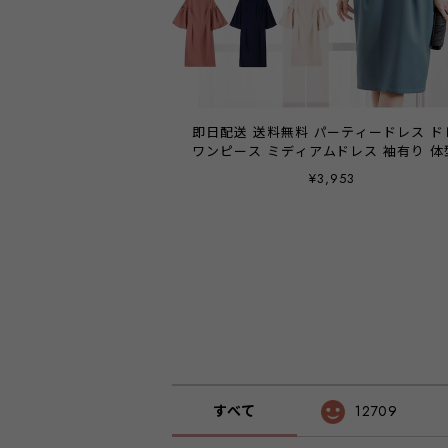
即日配送 送料無料 パーティードレス ド
ワンピース ミディアムドレス 袖有り 体
バー 膝丈 お呼ばれドレス 結婚式 二次会
¥3,953
学式 入園式 卒園式 卒業式 パーティ パ
ィー ブライダル レディース 20代 30代 
大きいサイズ お呼ばれ emile0106
44e22【アウトレット】
すべて
12709