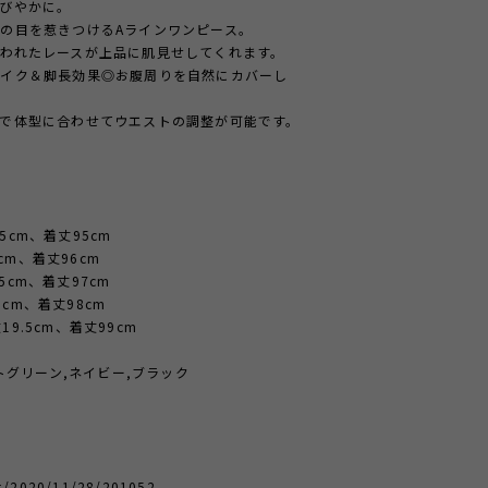
びやかに。
の目を惹きつけるAラインワンピース。
われたレースが上品に肌見せしてくれます。
メイク＆脚長効果◎お腹周りを自然にカバーし
で体型に合わせてウエストの調整が可能です。
.5cm、着丈95cm
cm、着丈96cm
5cm、着丈97cm
9cm、着丈98cm
19.5cm、着丈99cm
トグリーン,ネイビー,ブラック
↓
og/2020/11/28/201052