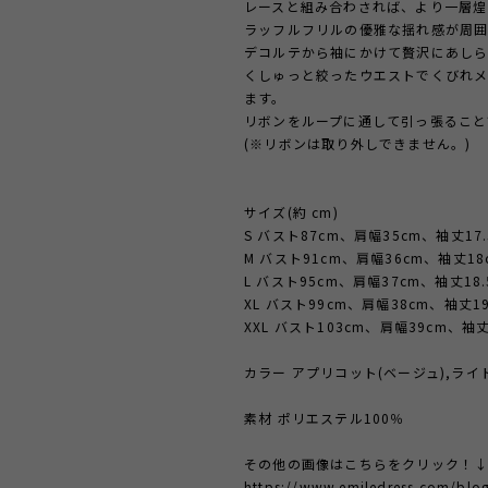
レースと組み合わされば、より一層煌
ラッフルフリルの優雅な揺れ感が周囲
デコルテから袖にかけて贅沢にあしら
くしゅっと絞ったウエストでくびれ
ます。
リボンをループに通して引っ張ること
(※リボンは取り外しできません。)
サイズ(約 cm)
S バスト87cm、肩幅35cm、袖丈17
M バスト91cm、肩幅36cm、袖丈18
L バスト95cm、肩幅37cm、袖丈18.
XL バスト99cm、肩幅38cm、袖丈1
XXL バスト103cm、肩幅39cm、袖丈
カラー アプリコット(ベージュ),ライ
素材 ポリエステル100％
その他の画像はこちらをクリック！
https://www.emiledress.com/bl