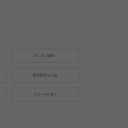
ボレロ/羽織り
即日配送SALE品
カラーから探す