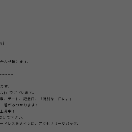
8j
合わせ頂けます。
---------
ます。
ール)」でございます。
事、デート、記念日、『特別な一日に。』
の一着がみつかります！
急上昇中！
見つけて下さい。
ードレスをメインに、アクセサリーやバッグ、