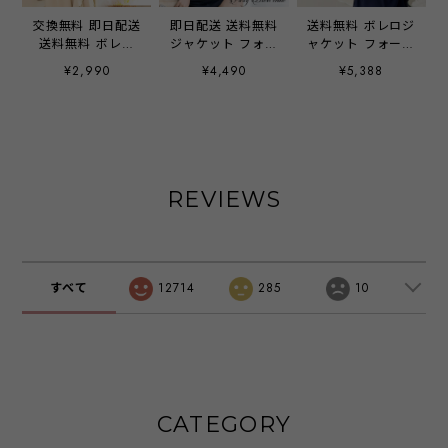
交換無料 即日配送
即日配送 送料無料
送料無料 ボレロジ
送料無料 ボレロ
ジャケット フォー
ャケット フォーマ
レース ショール
マル レディース
ル レディース マ
¥2,990
¥4,490
¥5,388
カーディガン ティ
ママ 母 ボレロ 結
マ 母 ボレロ ジャ
アー セクシー シ
婚式 長袖 パーテ
ケット 結婚式 長
フォン 着痩せ 羽
ィー 大きいサイズ
袖 パーティー 大
織物 ショール ス
ノーカラー 羽織
きいサイズ ノーカ
トール パーティー
お呼ばれ 七分袖 7
ラー 羽織 お呼ば
ドレス 結婚式 披
分袖 レディース
れ 七分袖 7分袖
露宴 発表会 レデ
春 夏 秋 冬 体型
レディース 春 夏
REVIEWS
ィース 大きいサイ
カバー emile0219
秋 冬 体型カバー
ズ お呼ばれ ドレ
emile0344
ス k-yymmm
emile0008
すべて
12714
285
10
CATEGORY