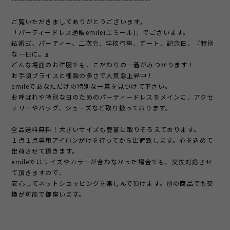
ご覧いただきましてありがとうございます。
「パーティードレス通販emile(エミール)」でございます。
結婚式、パーティー、二次会、学校行事、デート、記念日、『特別
な一日に。』
どんな場面のお洋服でも、こだわりの一着がみつかります！
お手頃プライスと種類の多さで人気急上昇中！
emileであなただけの特別な一着を見つけて下さい。
お呼ばれや特別な日のためのパーティードレスをメインに、アクセ
サリーやバッグ、シューズなど取り扱っております。
全品送料無料！大きいサイズも豊富に取りそろえております。
１点１点専用アイロンがけを行ってから出荷致します。心を込めて
出荷させて頂きます。
emileではサイズやカラーが合わなかった場合でも、交換対応させ
て頂きますので、
安心してネットショッピングを楽しんで頂けます。別の商品でも交
換が可能で御座います。