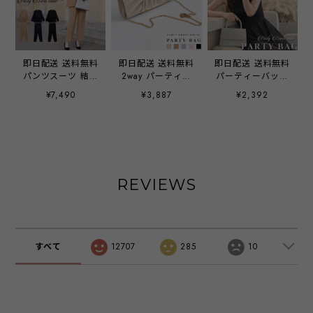
即日配送 送料無料
即日配送 送料無料
即日配送 送料無料
パンツスーツ 結婚
2way パーティー
パーティーバッグ
式 セレモニースー
バッグ ハンドルバ
パーティー バッグ
¥7,490
¥3,887
¥2,392
ツ 七五三 入園式
ッグ クラッチバッ
ハンドバッグ
服装 母親 卒園式
グ ショルダーバッ
2way 結婚式 お呼
ママ プリーツ 切
グ バッグ バック
ばれ ラメ ショル
替 パンツドレス
大きめ クラッチ
ダーバッグ マチあ
スーツ 母 パーテ
化粧小物 ご祝儀袋
り 手持ち 肩掛け
ィードレス ママス
スマホ お呼ばれ
レディース
ーツ 卒業式 オシ
お呼ばれドレス レ
emile0384
REVIEWS
ャレ 大きいサイズ
ディース 結婚式
セットアップ レデ
二次会 披露宴 謝
ィース 入学式 30
恩会 1.5次会 発表
代 40代 50代 おし
会 入学式 卒業式
ゃれ コーデ 春 夏
入園式 卒園式 冠
すべて
12707
285
10
秋 冬 emile0356
婚葬祭 フォーマル
サテン パーティー
アイテム 20代 30
代 40代
emile0221