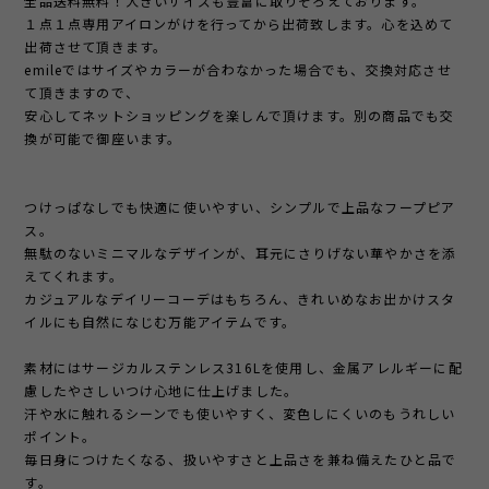
全品送料無料！大きいサイズも豊富に取りそろえております。
１点１点専用アイロンがけを行ってから出荷致します。心を込めて
出荷させて頂きます。
emileではサイズやカラーが合わなかった場合でも、交換対応させ
て頂きますので、
安心してネットショッピングを楽しんで頂けます。別の商品でも交
換が可能で御座います。
つけっぱなしでも快適に使いやすい、シンプルで上品なフープピア
ス。
無駄のないミニマルなデザインが、耳元にさりげない華やかさを添
えてくれます。
カジュアルなデイリーコーデはもちろん、きれいめなお出かけスタ
イルにも自然になじむ万能アイテムです。
素材にはサージカルステンレス316Lを使用し、金属アレルギーに配
慮したやさしいつけ心地に仕上げました。
汗や水に触れるシーンでも使いやすく、変色しにくいのもうれしい
ポイント。
毎日身につけたくなる、扱いやすさと上品さを兼ね備えたひと品で
す。