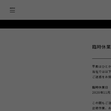
臨時休業の
平素はひと
当社では以
ご迷惑をお
臨時休業日
2020年11月
この間もご
出荷作業、