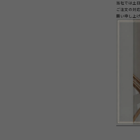
当社では土
ご注文の対応
願い申し上
以上、何卒
お問合せに
Email：
inf
【LINE公式】
https://lin
ID：@vcv84