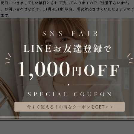
日祝日につきましても休業日とさせて頂いておりますのでご注意下さいませ。
、お問い合わせなどは、11月4日(水)以降、順次対応させていただきますの
げます。
ご理解を賜りますようよろしくお願いいたします。
つきましては、下記までお願いいたします。
o@noah-netshop.com
emile
e.me/R/ti/p/%40vcv8428j
28j
SHARE ON