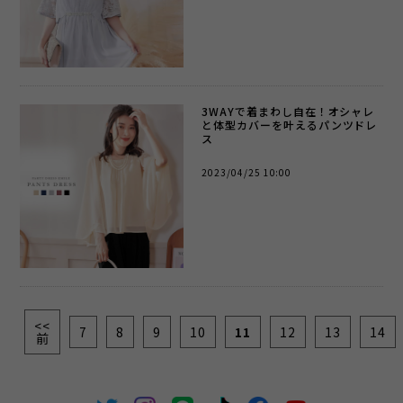
3WAYで着まわし自在！オシャレ
と体型カバーを叶えるパンツドレ
ス
2023/04/25 10:00
<<
7
8
9
10
11
12
13
14
前