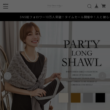
SNS総フォロワー10万人突破！タイムセール開催中！人と被らない希