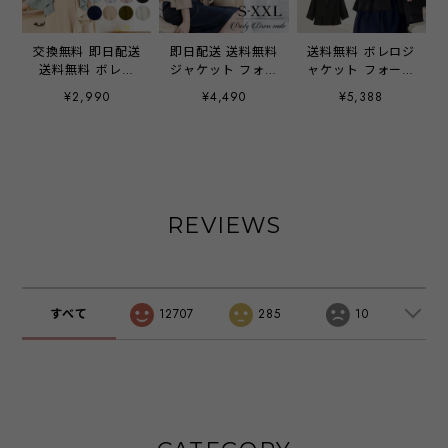
交換無料 即日配送
即日配送 送料無料
送料無料 ボレロジ
送料無料 ボレロ
ジャケット フォー
ャケット フォーマ
レース ショール
マル レディース
ル レディース マ
¥2,990
¥4,490
¥5,388
カーディガン ティ
ママ 母 ボレロ 結
マ 母 ボレロ ジャ
アー セクシー シ
婚式 長袖 パーテ
ケット 結婚式 長
フォン 着痩せ 羽
ィー 大きいサイズ
袖 パーティー 大
織物 ショール ス
ノーカラー 羽織
きいサイズ ノーカ
トール パーティー
お呼ばれ 七分袖 7
ラー 羽織 お呼ば
ドレス 結婚式 披
分袖 レディース
れ 七分袖 7分袖
露宴 発表会 レデ
春 夏 秋 冬 体型
レディース 春 夏
REVIEWS
ィース 大きいサイ
カバー emile0219
秋 冬 体型カバー
ズ お呼ばれ ドレ
emile0344
ス k-yymmm
emile0008
すべて
12707
285
10