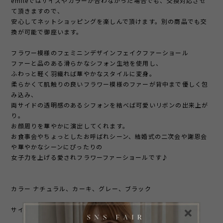
emileではサイズやカラーが合わなかった場合でも、交換対応させ
て頂きますので、
安心してネットショッピングを楽しんで頂けます。別の商品でも交
換が可能で御座います。
フラワー模様のフェミニンデザインフェイクファーショール
ファーと品のある滑らかなシフォン生地を使用し、
ふわっと軽く羽織れば華やかなスタイルに変身。
柔らかくて肌触りの良いフラワー模様のファーが背中まで優しく包
み込み、
両サイドの透明感のあるシフォンを結べば可愛いリボンの出来上が
り。
お顔周りを華やかに演出してくれます。
お食事会やちょっとしたお呼ばれシーン、結婚式の二次会や謝恩会
や華やかなシーンにぴったりの
女子力を上げる愛されフラワーファーショールです♪
カラー ナチュラル、カーキ、グレー、ブラック
サイズ（約） 横26cm、丈139cm